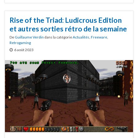
Rise of the Triad: Ludicrous Edition
et autres sorties rétro de la semaine
De
Guillaume Verdin
dans la catégorie
Actualités
,
Freeware
,
Retrogaming
6 août 2023