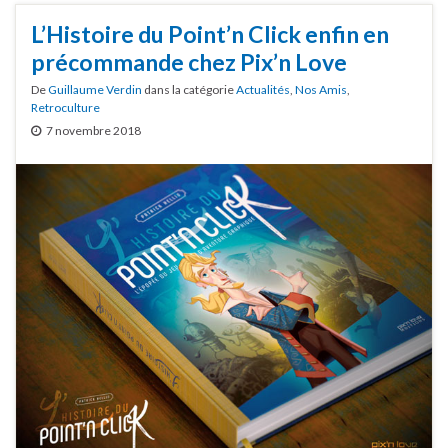
L’Histoire du Point’n Click enfin en
précommande chez Pix’n Love
De
Guillaume Verdin
dans la catégorie
Actualités
,
Nos Amis
,
Retroculture
7 novembre 2018