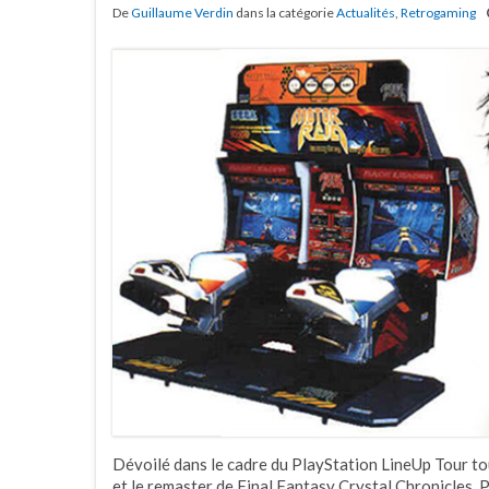
De
Guillaume Verdin
dans la catégorie
Actualités
,
Retrogaming
Dévoilé dans le cadre du PlayStation LineUp Tour 
et le remaster de Final Fantasy Crystal Chronicles, 