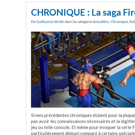
CHRONIQUE : La saga Fir
De
Guillaume Verdin
dans la catégorie
Actualités
,
Chronique
,
Ret
Si mes précédentes chroniques étaient pour la plupart
pas avoir les connaissances nécessaires et la légitimi
jeu ou telle console. Et même pour évoquer la série 
particulièrement démuni comparé à certains spécialis