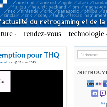
lture
rendez-vous
technologie
emption pour THQ
Search for:
roculture
22 mars 2013
/RETROUV