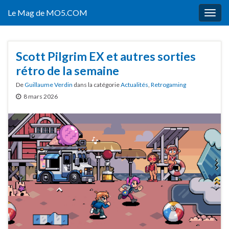
Le Mag de MO5.COM
Togg
navig
Scott Pilgrim EX et autres sorties
rétro de la semaine
De
Guillaume Verdin
dans la catégorie
Actualités
,
Retrogaming
8 mars 2026