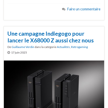
Faire un commentaire
Une campagne Indiegogo pour
lancer le X68000 Z aussi chez nous
De
Guillaume Verdin
dans la catégorie
Actualités
,
Retrogaming
17 juin 2025