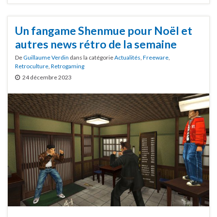
Un fangame Shenmue pour Noël et
autres news rétro de la semaine
De
Guillaume Verdin
dans la catégorie
Actualités
,
Freeware
,
Retroculture
,
Retrogaming
24 décembre 2023