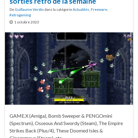
sorties rétro de la semaine
De
Guillaume Verdin
dans la catégorie
Actualités
,
Freeware
,
Retrogaming
1 octobre 2023
GAME.X (Amiga), Bomb Sweeper & PENGOmini
(Spectrum), Osseous And Swordy (Steam), The Empire
Strikes Back (Plus/4), These Doomed Isles &
Gloomgrave (Steam), etc.