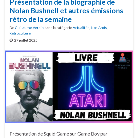
Présentation de la biographie de
Nolan Bushnell et autres émissions
rétro de la semaine
De
Guillaume Verdin
dans la catégorie
Actualités
,
Nos Amis
,
Retroculture
27 juillet 2025
Présentation de Squid Game sur Game Boy par