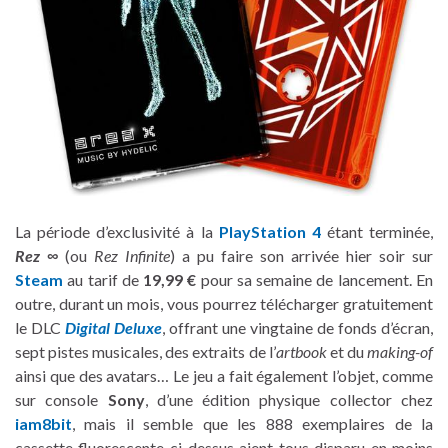
La période d’exclusivité à la
PlayStation 4
étant terminée,
Rez ∞
(ou
Rez Infinite
) a pu faire son arrivée hier soir sur
Steam
au tarif de
19,99 €
pour sa semaine de lancement. En
outre, durant un mois, vous pourrez télécharger gratuitement
le DLC
Digital Deluxe
, offrant une vingtaine de fonds d’écran,
sept pistes musicales, des extraits de l’
artbook
et du
making-of
ainsi que des avatars… Le jeu a fait également l’objet, comme
sur console
Sony
, d’une édition physique collector chez
iam8bit
, mais il semble que les 888 exemplaires de la
cassette fluorescente ci-dessus aient tous disparu en moins