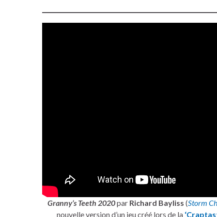
Granny’s Teeth 2020
par
Richard Bayliss
(
Storm Ch
nouvelle version d’un jeu créé lors de la
‘Craptas