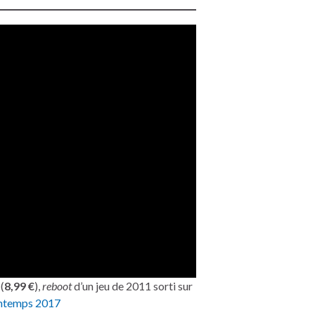
(
8,99 €
),
reboot
d’un jeu de 2011 sorti sur
intemps 2017