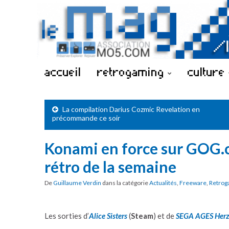
accueil
retrogaming
culture
La compilation Darius Cozmic Revelation en
précommande ce soir
Konami en force sur GOG.c
rétro de la semaine
De
Guillaume Verdin
dans la catégorie
Actualités
,
Freeware
,
Retrog
Les sorties d’
Alice Sisters
(
Steam
) et de
SEGA AGES Herz