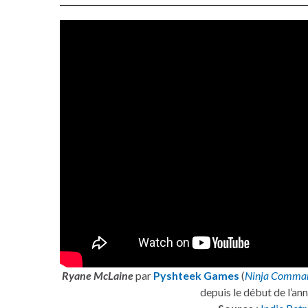
Ryane McLaine
par
Pyshteek Games
(
Ninja Comma
depuis le début de l’an