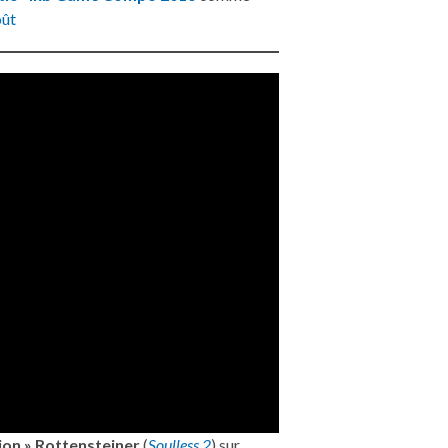
oût
ion » Rottensteiner
(
Soulless 2
) sur