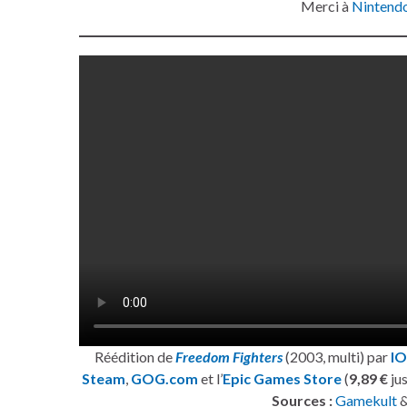
Merci à
Nintendo
Réédition de
Freedom Fighters
(2003, multi) par
IO
Steam
,
GOG.com
et l’
Epic Games Store
(
9,89 €
jus
Sources :
Gamekult