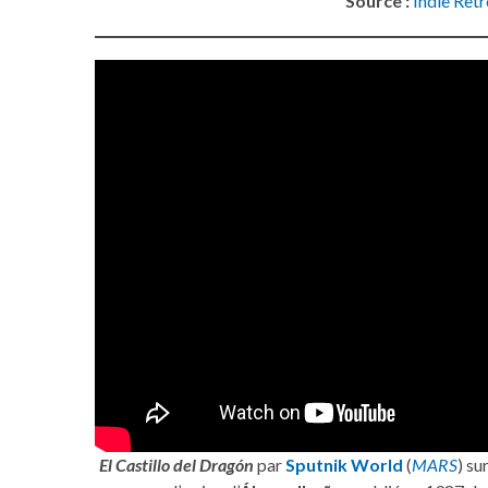
Source :
Indie Ret
El Castillo del Dragón
par
Sputnik World
(
MARS
) su