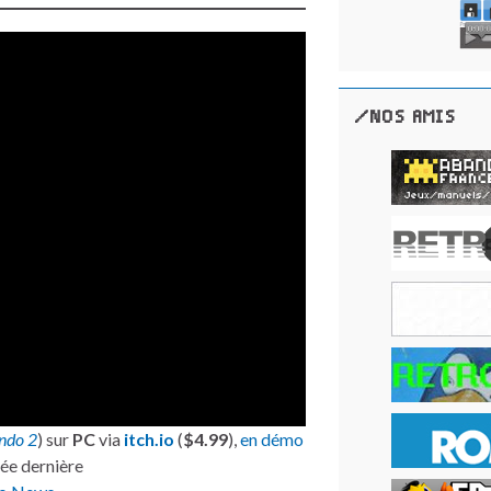
/NOS AMIS
ndo 2
) sur
PC
via
itch.io
(
$4.99
),
en démo
née dernière