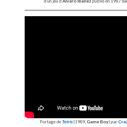
d’un jeu d’
Álvaro Ibañez
publié en 1987 da
Portage de
Tetris
(1989,
Game Boy
) par
Craz