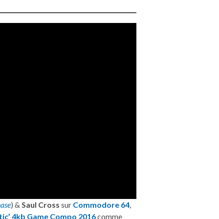
ase
) &
Saul Cross
sur
Commodore 64
,
tic’ 4kb Game Compo 2016
comme