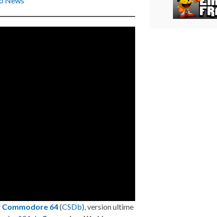
ro News
r
Commodore 64
(
CSDb
), version ultime