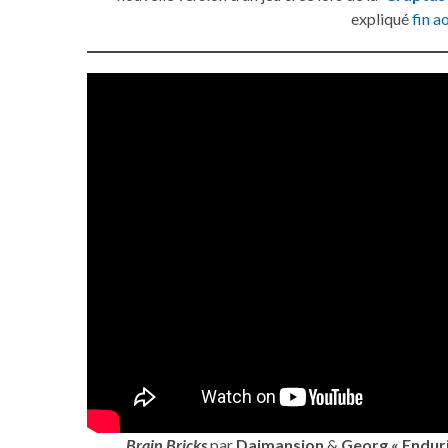
expliqué
fin a
Brain Bricks
par
Daimansion
&
Georg « Endur