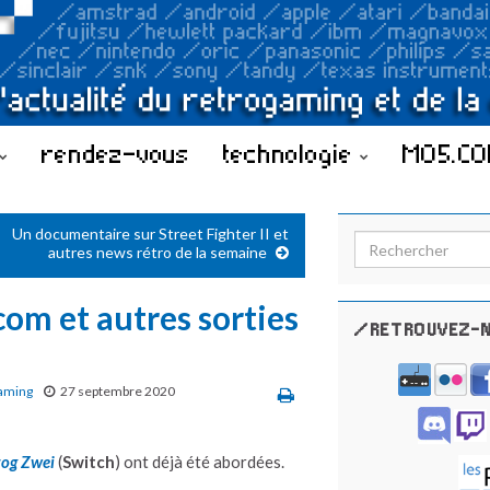
rendez-vous
technologie
MO5.C
Un documentaire sur Street Fighter II et
Search for:
autres news rétro de la semaine
om et autres sorties
/RETROUVEZ-N
aming
27 septembre 2020
og Zwei
(
Switch
) ont déjà été abordées.