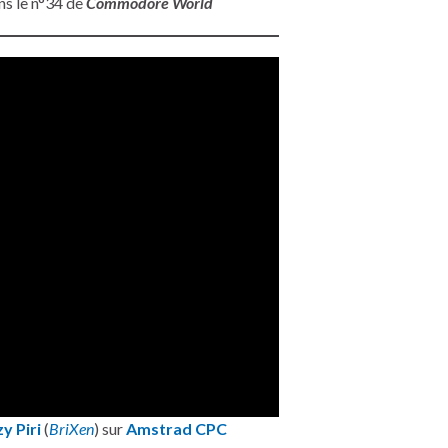
ns le n°34 de
Commodore World
y Piri
(
BriXen
) sur
Amstrad CPC