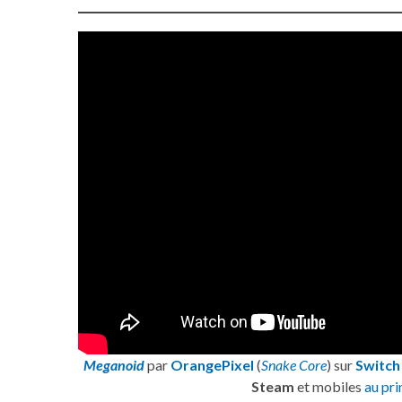
Meganoid
par
OrangePixel
(
Snake Core
) sur
Switch
Steam
et mobiles
au pr