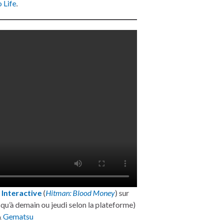
 Life
.
 Interactive
(
Hitman: Blood Money
) sur
qu’à demain ou jeudi selon la plateforme)
&
Gematsu