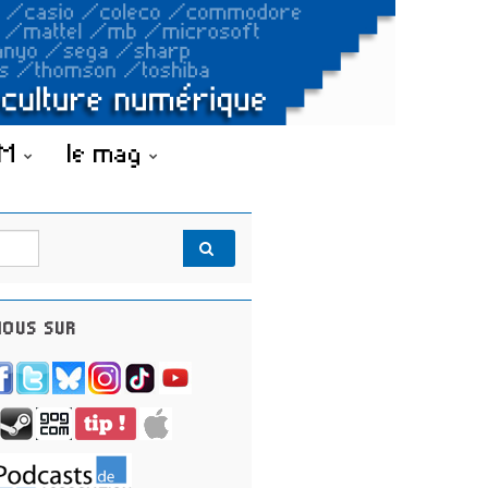
OM
le mag
OUS SUR