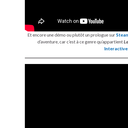
Et encore une démo ou plutôt un prologue sur
Stea
d’aventure, car c’est à ce genre qu’appartient
L
Interactive