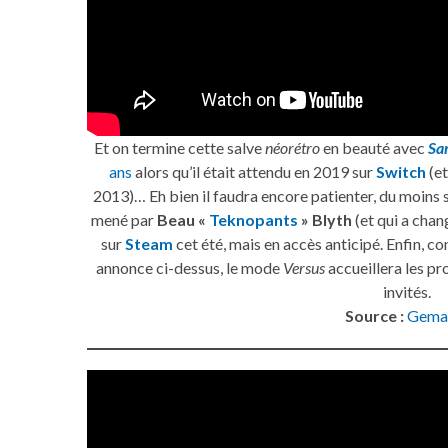
Et on termine cette salve
néorétro
en beauté avec
Sa
ans
alors qu’il était attendu en 2019 sur
Switch
(e
2013)… Eh bien il faudra encore patienter, du moins 
mené par
Beau «
Teknopants
» Blyth
(et qui a chan
sur
Steam
cet été, mais en accès anticipé. Enfin, c
annonce ci-dessus, le mode
Versus
accueillera les p
invités.
Source :
Gema