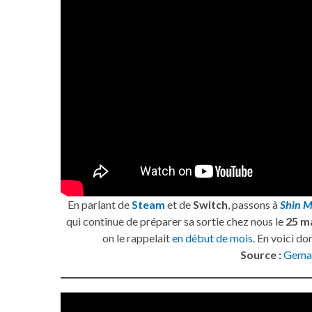
En parlant de
Steam
et de
Switch
, passons à
Shin M
qui continue de préparer sa sortie chez nous le
25 m
on le rappelait
en début de mois
. En voici d
Source :
Gema