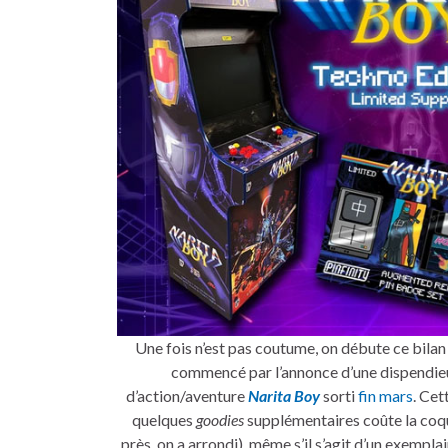
Une fois n’est pas coutume, on débute ce bilan
commencé par l’annonce d’une dispendi
d’action/aventure
Narita Boy
sorti
fin mars
. Ce
quelques
goodies
supplémentaires coûte la co
près, on a arrondi), même s’il s’agit d’un exempla