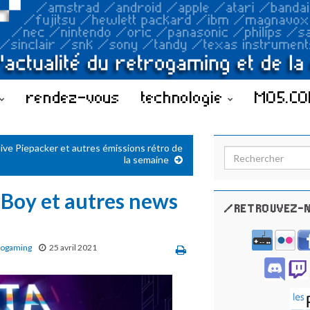
rendez-vous
technologie
MO5.C
live Piepacker et autres émissions rétro de
Search for:
la semaine
 Boy et autres news
/RETROUVEZ-N
rogaming
25 avril 2021