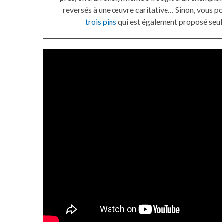
reversés à une œuvre caritative… Sinon, vous p
trois pins
qui est également proposé seul