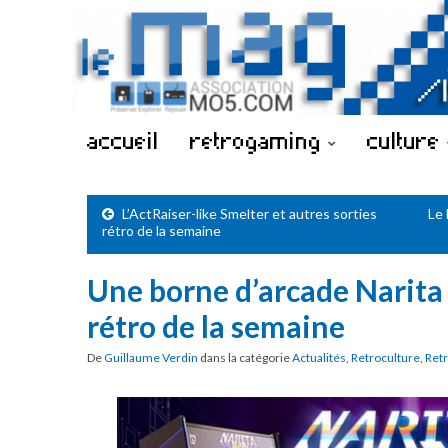
accueil
retrogaming
culture
L’ActRaiser-like Smelter et autres sorties
Le 
rétro de la semaine
Une borne d’arcade Narita
rétro de la semaine
De
Guillaume Verdin
dans la catégorie
Actualités
,
Retroculture
,
Ret