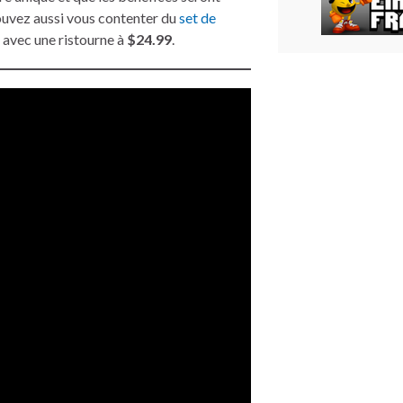
ouvez aussi vous contenter du
set de
 avec une ristourne à
$24.99
.