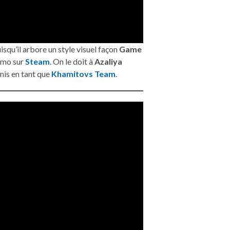
squ’il arbore un style visuel façon
Game
démo sur
Steam
. On le doit à
Azaliya
unis en tant que
Khamitovs Team
.