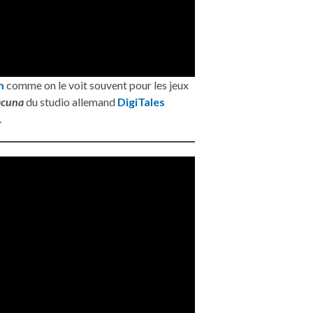
m
comme on le voit souvent pour les jeux
acuna
du studio allemand
DigiTales
.