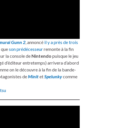
murai Gunn 2
, annoncé
il y a près de trois
t que
son prédécesseur
remonte à la fin
sur la console de
Nintendo
puisque le jeu
gé d’éditeur entretemps) arrivera d’abord
omme on le découvre à la fin de la bande-
rotagonistes de
Minit
et
Spelunky
comme
tsu