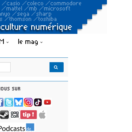
OM
le mag
OUS SUR