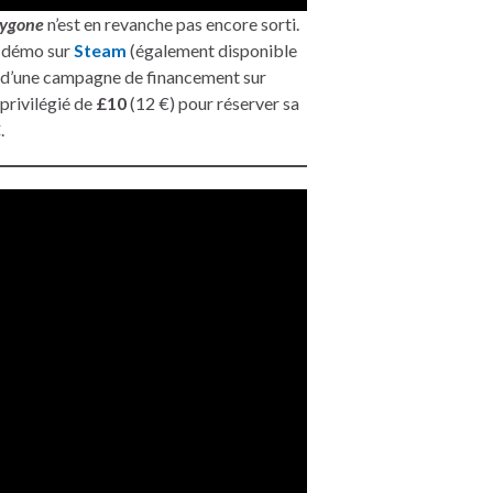
Bygone
n’est en revanche pas encore sorti.
a démo sur
Steam
(également disponible
t d’une campagne de financement sur
 privilégié de
£10
(12 €) pour réserver sa
C
.