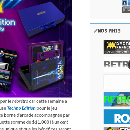
/NOS AMIS
 par le
néorétro
car cette semaine a
euse
Techno Edition
pour le jeu
tte borne d’arcade accompagnée par
quette somme de
$11,000
(à un
cent
ire unique et que les bénéfices seront