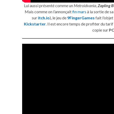
Lui aussi présenté comme un
Metroidvania
,
Zapling 
Mais comme on l’annonçait
fin mars
à la sortie de s
sur
itch.io
), le jeu de
9FingerGames
fait l’obje
Kickstarter
. Il est encore temps de profiter du tarif
copie sur
P