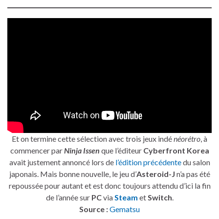
Et on termine cette sélection avec trois jeux indé
néorétro
, à
commencer par
Ninja Issen
que l’éditeur
Cyberfront Korea
avait justement annoncé lors de
l’édition précédente
du salon
japonais. Mais bonne nouvelle, le jeu d’
Asteroid-J
n’a pas été
repoussée pour autant et est donc toujours attendu d’ici la fin
de l’année sur
PC
via
Steam
et
Switch
.
Source :
Gematsu