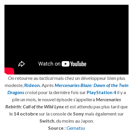
On retourne au
tactical
mais chez un développeur bien plus
modeste,
Rideon
. Après
Mercenaries Blaze: Dawn of the Twin
Dragons
croisé pour la dernière fois sur
PlayStation 4
il y a
pile un mois, le nouvel épisode s’appellera
Mercenaries
Rebirth: Call of the Wild Lynx
et est attendu pas plus tard que
le
14 octobre
sur la console de
Sony
mais également sur
Switch
, du moins au Japon.
Source :
Gematsu