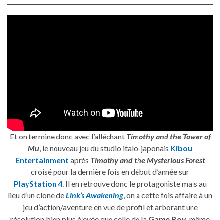
Et on termine donc avec l’alléchant
Timothy and the Tower of
Mu
, le nouveau jeu du studio italo-japonais
Kibou
Entertainment
après
Timothy and the Mysterious Forest
croisé pour la dernière fois en début d’année sur
PlayStation 4
. Il en retrouve donc le protagoniste mais au
lieu d’un clone de
Link’s Awakening
, on a cette fois affaire à un
jeu d’action/aventure en vue de profil et arborant une
résolution bien plus élevée que celle de la
Game Boy
, même