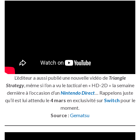
L’éditeur a aussi publié une nouvelle vidéo de
Triangle
Strategy
, même si l’on a vu le
tactical
en « HD-2D » la semaine
dernière à l’occasion d’un
Nintendo Direct
… Rappelons juste
qu’il est lui attendu le
4 mars
en exclusivité sur
Switch
pour le
moment.
Source :
Gematsu