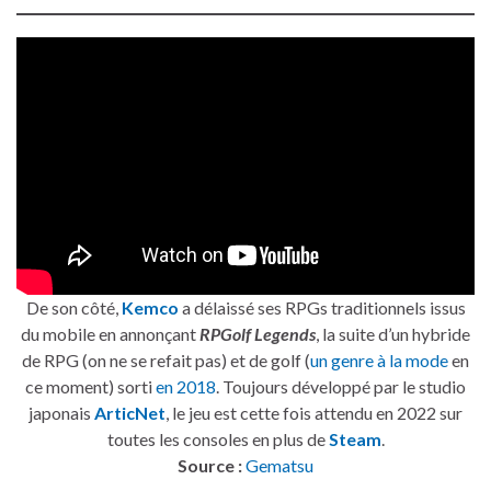
De son côté,
Kemco
a délaissé ses RPGs traditionnels issus
du mobile en annonçant
RPGolf Legends
, la suite d’un hybride
de RPG (on ne se refait pas) et de golf (
un genre à la mode
en
ce moment) sorti
en 2018
. Toujours développé par le studio
japonais
ArticNet
, le jeu est cette fois attendu en 2022 sur
toutes les consoles en plus de
Steam
.
Source :
Gematsu