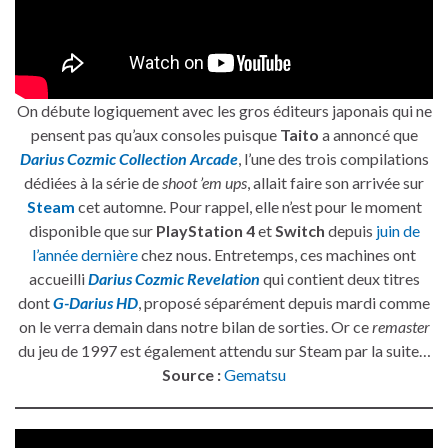
On débute logiquement avec les gros éditeurs japonais qui ne
pensent pas qu’aux consoles puisque
Taito
a annoncé que
Darius Cozmic Collection Arcade
, l’une des trois compilations
dédiées à la série de
shoot ’em ups
, allait faire son arrivée sur
Steam
cet automne. Pour rappel, elle n’est pour le moment
disponible que sur
PlayStation 4
et
Switch
depuis
juin de
l’année dernière
chez nous. Entretemps, ces machines ont
accueilli
Darius Cozmic Revelation
qui contient deux titres
dont
G-Darius HD
, proposé séparément depuis mardi comme
on le verra demain dans notre bilan de sorties. Or ce
remaster
du jeu de 1997 est également attendu sur Steam par la suite…
Source :
Gematsu