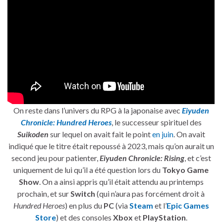
On reste dans l’univers du RPG à la japonaise avec
Eiyuden
Chronicle: Hundred Heroes
, le successeur spirituel des
Suikoden
sur lequel on avait fait le point
en juin
. On avait
indiqué que le titre était repoussé à 2023, mais qu’on aurait un
second jeu pour patienter,
Eiyuden Chronicle: Rising
, et c’est
uniquement de lui qu’il a été question lors du
Tokyo Game
Show
. On a ainsi appris qu’il était attendu au printemps
prochain, et sur
Switch
(qui n’aura pas forcément droit à
Hundred Heroes
) en plus du
PC
(via
Steam
et l’
Epic Games
Store
) et des consoles
Xbox
et
PlayStation
.