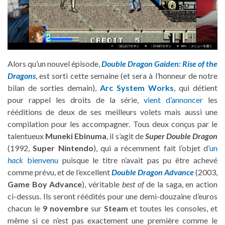
Alors qu’un nouvel épisode,
Double Dragon Gaiden: Rise of the
Dragons
, est sorti cette semaine (et sera à l’honneur de notre
bilan de sorties demain),
Arc System Works
, qui détient
pour rappel les droits de la série,
vient d’annoncer
les
rééditions de deux de ses meilleurs volets mais aussi une
compilation pour les accompagner. Tous deux conçus par le
talentueux
Muneki Ebinuma
, il s’agit de
Super Double Dragon
(1992,
Super Nintendo
), qui a récemment fait l’objet d’
un
hack
bienvenu
puisque le titre n’avait pas pu être achevé
comme prévu, et de l’excellent
Double Dragon Advance
(2003,
Game Boy Advance
), véritable
best of
de la saga, en action
ci-dessus. Ils seront réédités pour une demi-douzaine d’euros
chacun le
9 novembre
sur
Steam
et toutes les consoles, et
même si ce n’est pas exactement une première comme le