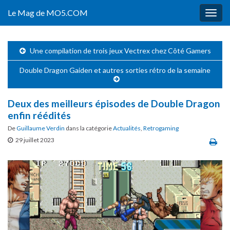
Le Mag de MO5.COM
Togg
navig
Une compilation de trois jeux Vectrex chez Côté Gamers
Double Dragon Gaiden et autres sorties rétro de la semaine
Deux des meilleurs épisodes de Double Dragon
enfin réédités
De
Guillaume Verdin
dans la catégorie
Actualités
,
Retrogaming
29 juillet 2023