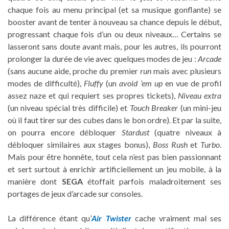
chaque fois au menu principal (et sa musique gonflante) se
booster avant de tenter à nouveau sa chance depuis le début,
progressant chaque fois d’un ou deux niveaux… Certains se
lasseront sans doute avant mais, pour les autres, ils pourront
prolonger la durée de vie avec quelques modes de jeu :
Arcade
(sans aucune aide, proche du premier
run
mais avec plusieurs
modes de difficulté),
Fluffy
(un
avoid ’em up
en vue de profil
assez naze et qui requiert ses propres tickets),
Niveau extra
(un niveau spécial très difficile) et
Touch Breaker
(un mini-jeu
où il faut tirer sur des cubes dans le bon ordre). Et par la suite,
on pourra encore débloquer
Stardust
(quatre niveaux à
débloquer similaires aux stages bonus),
Boss Rush
et
Turbo
.
Mais pour être honnête, tout cela n’est pas bien passionnant
et sert surtout à enrichir artificiellement un jeu mobile, à la
manière dont
SEGA
étoffait parfois maladroitement ses
portages de jeux d’arcade sur consoles.
La différence étant qu’
Air Twister
cache vraiment mal ses