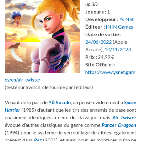
up 3D
Joueurs :
1
Développeur :
Ys Net
Éditeur :
ININ Games
Date de sortie :
24/06/2022
(Apple
Arcade),
10/11/2023
Prix :
24,99 €
Site Officiel :
https://www.ysnet.gam
es/en/air-twister
(testé sur Switch, clé fournie par l’éditeur)
Venant de la part de
Yū Suzuki
, on pense évidemment à
Space
Harrier
(1985) d’autant que les tirs des ennemis de base sont
quasiment identiques à ceux du classique, mais
Air Twister
évoque d’autres classiques du genre comme
Panzer Dragoon
(1994) pour le système de verrouillage de cibles, également
présent dans
Rez
(2001), et aussi pour les montures qu’on ne