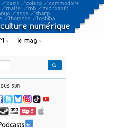
OM
le mag
OUS SUR