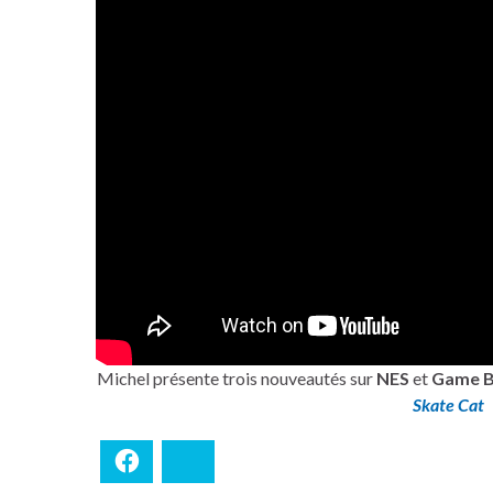
Michel présente trois nouveautés sur
NES
et
Game 
Skate Cat
Facebook
Bluesky