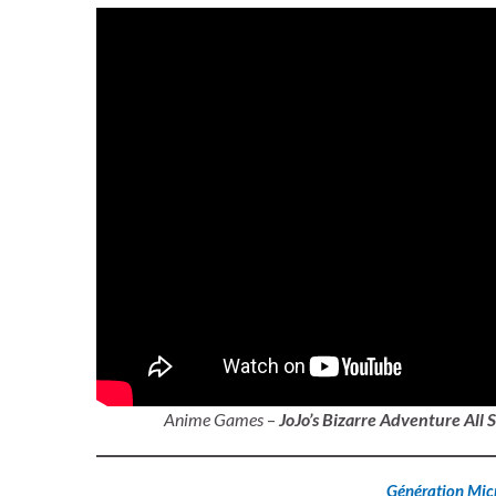
Anime Games
–
JoJo’s Bizarre Adventure All S
Génération Mic