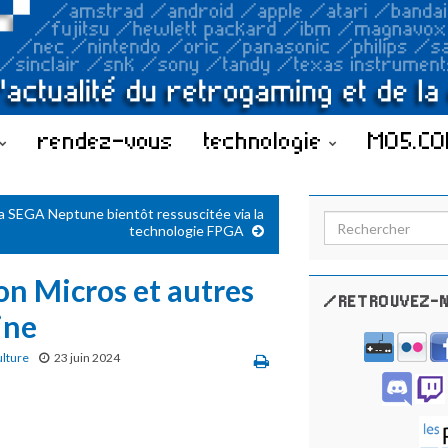
rendez-vous
technologie
MO5.C
a SEGA Neptune bientôt ressuscitée via la
Search for:
technologie FPGA
on Micros et autres
/RETROUVEZ-N
ine
ulture
23 juin 2024