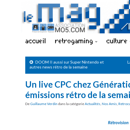
accueil
retrogaming
culture
DOOM II aussi sur Super Nintendo et
L
autres news rétro de la semaine
Un live CPC chez Générati
émissions rétro de la sema
De
Guillaume Verdin
dans la catégorie
Actualités
,
Nos Amis
,
Retroc
Rétrovision