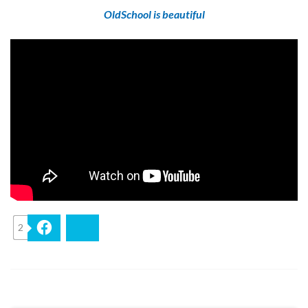
OldSchool is beautiful
2
Facebook
Bluesky