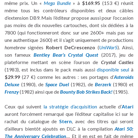
même prix. Un «
Mega Bundle
» à
$169.95
(153 €) réunit
même tous les contrôleurs disponibles et deux câbles
d’extension DB9. Mais l’éditeur propose aussi pour l’occasion
pas moins de dix nouvelles cartouches, dont six dédiées à la
7800 (qui fonctionneront donc sur une 2600+ mais pas sur
une authentique 2600) et il s’agit uniquement de productions
homebrew
signées
Robert DeCrescenzo
(
Un
iWar
S
). Ainsi,
son fameux
Bentley Bear’s Crystal Quest
(2017), jeu de
plateforme mettant en scène l’ourson de
Crystal Castles
(1983), est inclus dans le pack mais aussi
disponible seul
à
$29.99
(27 €) comme les autres : ses portages d’
Asteroids
Deluxe
(1980), de
Space Duel
(1982), de
Berzerk
(1980) et
Frenzy
(1982) ainsi que de
Bounty Bob Strikes Back!
(1985).
Ceux qui suivent
la stratégie d’acquisition
actuelle d’
Atari
auront forcément remarqué que l’éditeur capitalise ici sur le
rachat du catalogue de
Stern
, avec des titres qui seront
d’ailleurs bientôt ajoutés en DLC à la compilation
Atari 50:
The Anniversary Celebration
… Et il en est en fait de même