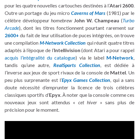
pour les quatre nouvelles cartouches destinées à l’
Atari 2600
.
Outre un portage du jeu micro
Caverns of Mars
(1981) par le
célèbre développeur
homebrew
John W. Champeau
(
Turbo
Arcade
), dont les titres fonctionnent pourtant rarement sur
2600+
du fait de leur utilisation de puces intégrées, on trouve
une compilation
M·Network Collection
qui réunit quatre titres
adaptés à l’époque de l’
Intellivision
(dont Atari a pour rappel
acquis l’intégralité du catalogue
) via le label
M·Network
,
tandis qu’une autre,
RealSports Collection
, est dédiée à
l’inverse aux jeux de sport rivaux de la console de
Mattel
. Un
peu plus surprenante est l’
Epyx Games Collection
, qui a sans
doute nécessité d’emprunter la licence de trois célèbres
classiques sportifs d’
Epyx
. À noter que la console comme ces
nouveaux jeux sont attendus «
cet hiver
» sans plus de
précision pour le moment.