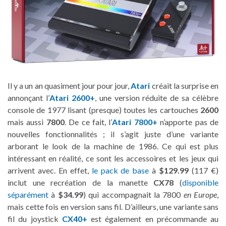
Il y a un an quasiment jour pour jour,
Atari
créait la surprise en
annonçant l’
Atari 2600+
, une version réduite de sa célèbre
console de 1977 lisant (presque) toutes les cartouches
2600
mais aussi
7800
. De ce fait, l’
Atari 7800+
n’apporte pas de
nouvelles fonctionnalités ; il s’agit juste d’une variante
arborant le look de la machine de 1986. Ce qui est plus
intéressant en réalité, ce sont les accessoires et les jeux qui
arrivent avec. En effet,
le pack de base
à
$129.99
(117 €)
inclut une recréation de la manette
CX78
(
disponible
séparément
à
$34.99
) qui accompagnait la 7800
en Europe
,
mais cette fois en version sans fil. D’ailleurs, une variante sans
fil du joystick
CX40+
est également en précommande au