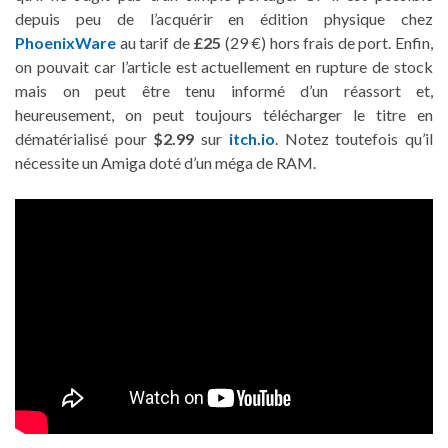
depuis peu de l’acquérir en édition physique chez
PhoenixWare
au tarif de
£25
(29 €) hors frais de port. Enfin,
on pouvait car l’article est actuellement en rupture de stock
mais on peut être tenu informé d’un réassort et,
heureusement, on peut toujours télécharger le titre en
dématérialisé pour
$2.99
sur
itch.io
. Notez toutefois qu’il
nécessite un Amiga doté d’un méga de RAM.