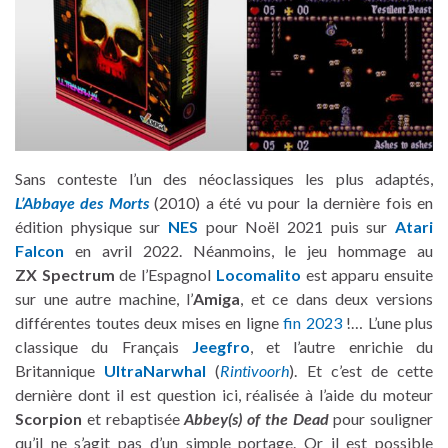
Sans conteste l’un des néoclassiques les plus adaptés,
L’Abbaye des Morts
(2010) a été vu pour la dernière fois en
édition physique sur
NES
pour Noël 2021 puis sur
Atari
Falcon
en avril 2022. Néanmoins, le jeu hommage au
ZX Spectrum
de l’Espagnol
Locomalito
est apparu ensuite
sur une autre machine, l’
Amiga
, et ce dans deux versions
différentes toutes deux mises en ligne
fin 2023
!… L’une plus
classique du Français
Jeegfro
, et l’autre enrichie du
Britannique
UltraNarwhal
(
Rintivoorh
). Et c’est de cette
dernière dont il est question ici, réalisée à l’aide du moteur
Scorpion
et rebaptisée
Abbey(s) of the Dead
pour souligner
qu’il ne s’agit pas d’un simple portage. Or il est possible