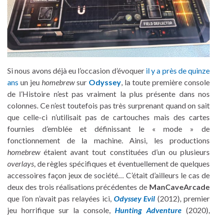
Si nous avons déjà eu l’occasion d’évoquer
il y a près de quinze
ans
un jeu
homebrew
sur
Odyssey
, la toute première console
de l’Histoire n’est pas vraiment la plus présente dans nos
colonnes. Ce n’est toutefois pas très surprenant quand on sait
que celle-ci n’utilisait pas de cartouches mais des cartes
fournies d’emblée et définissant le « mode » de
fonctionnement de la machine. Ainsi, les productions
homebrew
étaient avant tout constituées d’un ou plusieurs
overlays
, de règles spécifiques et éventuellement de quelques
accessoires façon jeux de société… C’était d’ailleurs le cas de
deux des trois réalisations précédentes de
ManCaveArcade
que l’on n’avait pas relayées ici,
Odyssey Evil
(2012), premier
jeu horrifique sur la console,
Hunting Adventure
(2020),