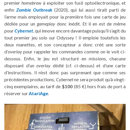
premier
homebrew
à exploiter son fusil optoélectronique, et
enfin
Zombie Outbreak
(2020), qui lui aussi tirait parti de
l’arme mais employait pour la première fois une carte de jeu
dédiée pour un
gameplay
donc inédit. Et il en est de même
pour
Cybernet
, qui innove encore davantage puisqu’il s’agit du
tout premier jeu solo sur Odyssey ! Il emploie toutefois les
deux manettes, et son concepteur a donc créé une sorte
d’
overlay
pour rappeler les commandes comme on le voit ci-
dessous. Enfin, le jeu est structuré en missions, chacune
disposant d’un
overlay
dédié (cf. ci-dessus) et d’une carte
d’instructions. Il n’est donc pas surprenant que comme ses
précédentes productions,
Cybernet
ne sera produit qu’à vingt-
cinq exemplaires, au tarif de
$100
(85 €) hors frais de port à
réserver sur
AtariAge
.