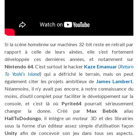
Si la scène
homebrew
sur machines 32-bit reste en retrait par
rapport à celle de leurs aînées, elle s’est fortement
développée ces dernières années, et notamment sur
Nintendo 64
. C’est surtout le hacker
Kaze Emanuar
(
Return
To Yoshi’s Island
) qui a défriché le terrain, mais on peut
également citer les projets ambitieux de
James Lambert
.
Néanmoins, il n’y avait pas encore, à notre connaissance du
moins, d’outil complet pour faciliter le développement sur la
console, et c’est là où
Pyrite64
pourrait sérieusement
changer la donne. Créé par
Max Bebök
alias
HailToDodongo
, il intègre un moteur 3D et des librairies
sous la forme d’un éditeur assez simple d’utilisation façon
Unity
afin de concevoir son jeu dans tous ses aspects.