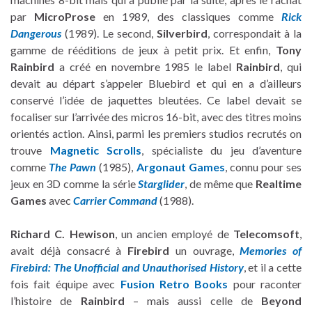
par
MicroProse
en 1989, des classiques comme
Rick
Dangerous
(1989). Le second,
Silverbird
, correspondait à la
gamme de rééditions de jeux à petit prix. Et enfin,
Tony
Rainbird
a créé en novembre 1985 le label
Rainbird
, qui
devait au départ s’appeler Bluebird et qui en a d’ailleurs
conservé l’idée de jaquettes bleutées. Ce label devait se
focaliser sur l’arrivée des micros 16-bit, avec des titres moins
orientés action. Ainsi, parmi les premiers studios recrutés on
trouve
Magnetic Scrolls
, spécialiste du jeu d’aventure
comme
The Pawn
(1985),
Argonaut Games
, connu pour ses
jeux en 3D comme la série
Starglider
, de même que
Realtime
Games
avec
Carrier Command
(1988).
Richard C. Hewison
, un ancien employé de
Telecomsoft
,
avait déjà consacré à
Firebird
un ouvrage,
Memories of
Firebird: The Unofficial and Unauthorised History
, et il a cette
fois fait équipe avec
Fusion Retro Books
pour raconter
l’histoire de
Rainbird
– mais aussi celle de
Beyond