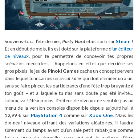
Souviens-toi… l’été dernier,
Party Hard
était sorti sur
Steam
!
Et en début de mois, il s’est doté sur la plateforme d’
un éditeur
de niveaux
, pour te permettre de concevoir tes propres
scénarios meurtriers… Rappelons en effet que derrière ses
gros pixels, le jeu de
Pinokl Games
cache un concept pervers
dans lequel tu incarnes un
serial killer
qui doit éliminer un à un,
sans se faire pincer, les participants d’une fête trop bruyante à
ton goût – et à laquelle tu n’as sans doute pas été invité…
Jaloux, va ! Néanmoins, l’éditeur de niveaux ne semble pas au
menu de la version consoles disponible depuis aujourd’hui, à
12,99 €
sur
PlayStation 4
comme sur
Xbox One
. Mais les
dix-neuf niveaux offrant des variations aléatoires, il faudra
sûrement du temps avant qu’un sale petit rabat-joie comme
toi se lasse de zigouiller ceux qui ont le malheur d’être