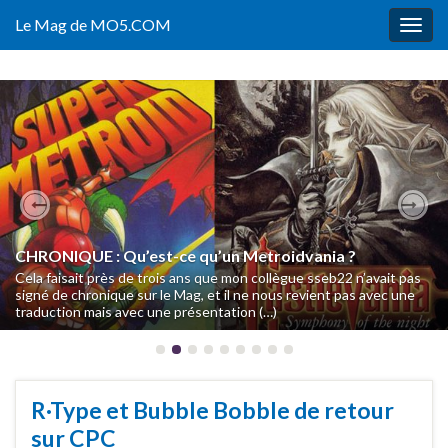
Le Mag de MO5.COM
Togg
navig
Previous
Nex
Notre Musée du Jeu Vidéo ouvre sa billetterie
Fin octobre, nous dévoilions l’ouverture de notre Musée du Jeu
Vidéo en décembre mais, bien que nous ayons publié un
communiqué de presse une semaine plus tard et donné (…)
R·Type et Bubble Bobble de retour
sur CPC