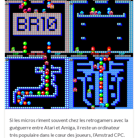
Si les micros riment souvent chez les retrogamers avec la
guéguerre entre Atari et Amiga, il reste un ordinateur
très populaire dans le cœur des joueurs, l’Amstrad CPC.