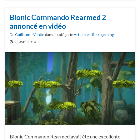
Bionic Commando Rearmed 2
annoncé en vidéo
De
Guillaume Verdin
dans la catégorie
Actualités
,
Retrogaming
21 avril 2010
Bionic Commando Rearmed avait été une excellente