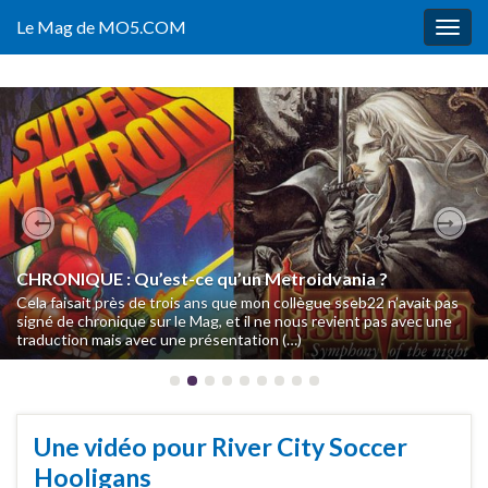
Le Mag de MO5.COM
Togg
navig
Previous
Nex
Notre Musée du Jeu Vidéo ouvre sa billetterie
Fin octobre, nous dévoilions l’ouverture de notre Musée du Jeu
Vidéo en décembre mais, bien que nous ayons publié un
communiqué de presse une semaine plus tard et donné (…)
Une vidéo pour River City Soccer
Hooligans