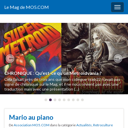
Le Mag de MO5.COM
Togg
navig
Previous
Nex
CHRONIQUE : Qu’est-ce qu’un Metroidvania ?
Cela faisait près de trois ans que mon collègue sseb22 n’avait pas
signé de chronique sur le Mag, et il ne nous revient pas avec une
traduction mais avec une présentation (…)
Mario au piano
De
Association MO5.COM
dans la catégorie
Actualités
,
Retroculture