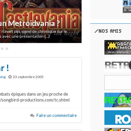
n Metroidvania ?
/NOS AMIS
 n’avait pas signé de chronique sur le
is avec une présentation (…)
r !
ming
23 septembre 2005
ombats épiques dans un jeu proche de
//songbird-productions.com/tc.shtml
Faire un commentaire