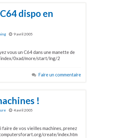
 C64 dispo en
ming
9 avril 2005
ayez vous un C64 dans une manette de
e/index/0xad/more/start/lng/2
Faire un commentaire
 machines !
ture
4 avril 2005
 faire de vos vieilles machines, prenez
w.computersforart.org/create/index.htm