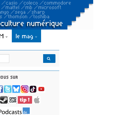
OM
le mag
OUS SUR