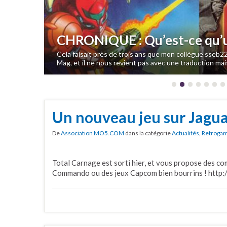
CHRONIQUE : Qu’est-ce qu’u
Cela faisait près de trois ans que mon collègue sseb22
Mag, et il ne nous revient pas avec une traduction ma
Un nouveau jeu sur Jagua
De
Association MO5.COM
dans la catégorie
Actualités
,
Retroga
Total Carnage est sorti hier, et vous propose des c
Commando ou des jeux Capcom bien bourrins ! http: