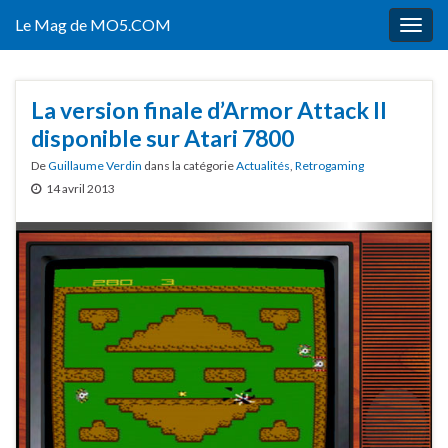
Le Mag de MO5.COM
Togg
navig
La version finale d’Armor Attack II
disponible sur Atari 7800
De
Guillaume Verdin
dans la catégorie
Actualités
,
Retrogaming
14 avril 2013