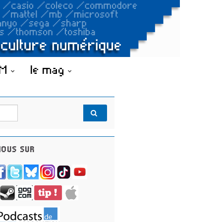
OM
le mag
OUS SUR