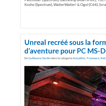
Kosho (Spectrum), WaiterWaiter! & Ogol (C64), Scram
Unreal recréé sous la for
d’aventure pour PC MS-
De
Guillaume Verdin
dans la catégorie
Actualités
,
Freeware
,
Ret