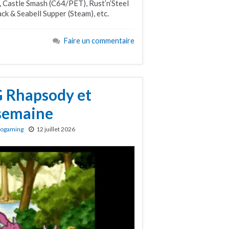
 Castle Smash (C64/PET), Rust’n’Steel
k & Seabell Supper (Steam), etc.
Faire un commentaire
G Rhapsody et
 semaine
rogaming
12 juillet 2026