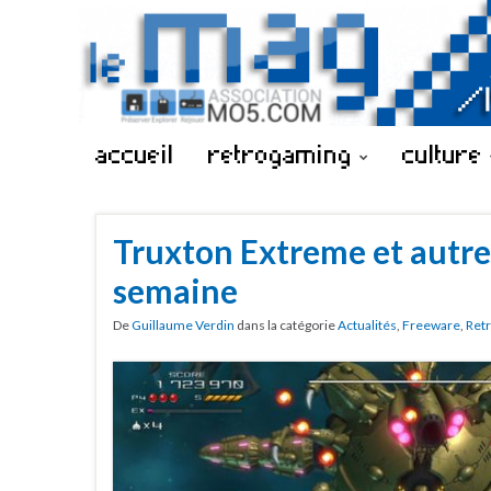
accueil
retrogaming
culture
Truxton Extreme et autres
semaine
De
Guillaume Verdin
dans la catégorie
Actualités
,
Freeware
,
Ret