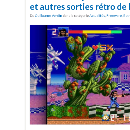
et autres sorties rétro de
De
Guillaume Verdin
dans la catégorie
Actualités
,
Freeware
,
Ret