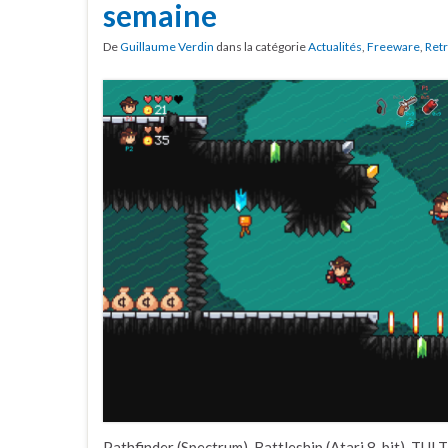
semaine
De
Guillaume Verdin
dans la catégorie
Actualités
,
Freeware
,
Ret
Pathfinder (Spectrum), Battleship (Atari 8-bit), TUL