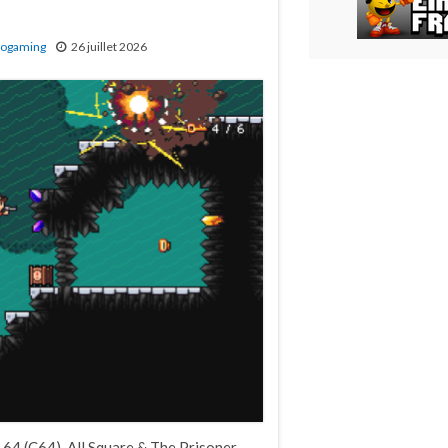
rogaming
26 juillet 2026
T 64 (C64), All Square & The Prisoner