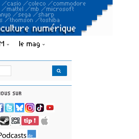
OM
le mag
OUS SUR