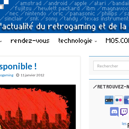
rendez-vous
technologie
MO5.C
sponible !
Search for:
rogaming
11 janvier 2012
/RETROUVEZ-N