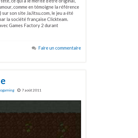
ête, ce qui a le mérite d’être original,
humour, comme en témoigne la référence
sur son site JaJitsu.com, le jeu a été
 par la société française Clickteam.
ux avec Games Factory 2 durant
Faire un commentaire
ne
rogaming
7 août 2011