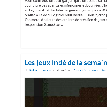
Vous contrôlez un petit garçon qui a un poulpe sur la t
pour vivre des aventures mignonnes et bourrées d’
au keyboard cat. En téléchargement (ainsi que sa BO) 
réalisé à l’aide du logiciel Multimedia Fusion 2, créé
J’animerai d’ailleurs des ateliers de création de je
l’exposition Game Story.
Les jeux indé de la semai
De
Guillaume Verdin
dans la catégorie
Actualités
,
Freeware
,
Ret