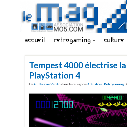
accueil
retrogaming
culture
Tempest 4000 électrise la
PlayStation 4
De
Guillaume Verdin
dans la catégorie
Actualités
,
Retrogaming