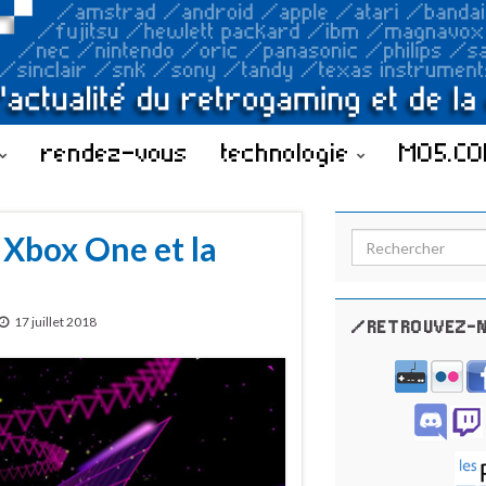
rendez-vous
technologie
MO5.C
 Xbox One et la
Search for:
17 juillet 2018
/RETROUVEZ-N