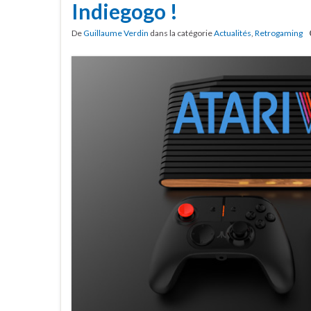
Indiegogo !
De
Guillaume Verdin
dans la catégorie
Actualités
,
Retrogaming