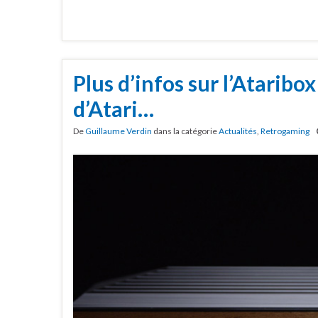
Plus d’infos sur l’Ataribox
d’Atari…
De
Guillaume Verdin
dans la catégorie
Actualités
,
Retrogaming