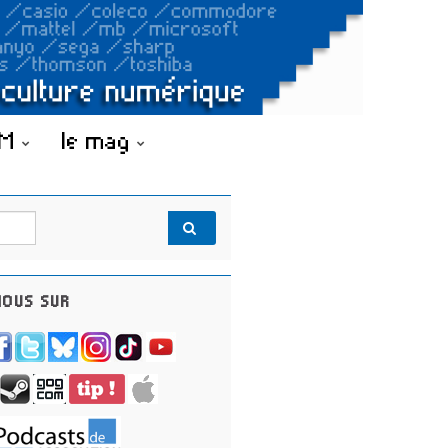
OM
le mag
OUS SUR