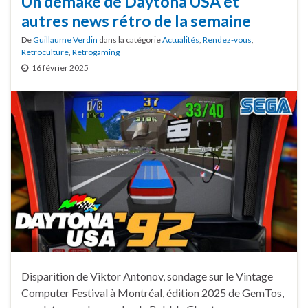
Un demake de Daytona USA et
autres news rétro de la semaine
De
Guillaume Verdin
dans la catégorie
Actualités
,
Rendez-vous
,
Retroculture
,
Retrogaming
16 février 2025
Disparition de Viktor Antonov, sondage sur le Vintage
Computer Festival à Montréal, édition 2025 de GemTos,