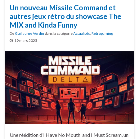
Un nouveau Missile Command et
autres jeux rétro du showcase The
MIX and Kinda Funny
De
Guillaume Verdin
dans la catégorie
Actualités
,
Retrogaming
19 mars 2025
Une réédition d’I Have No Mouth, and I Must Scream, un