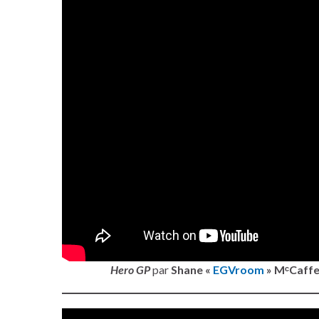
Hero GP
par
Shane «
EGVroom
» MᶜCaffe