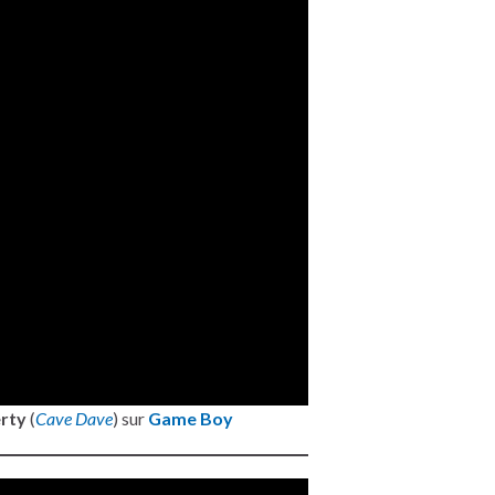
rty
(
Cave Dave
) sur
Game Boy