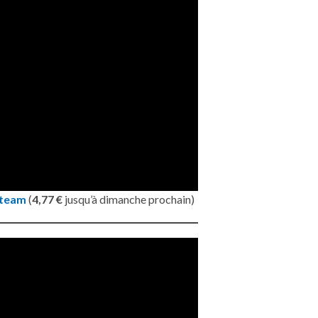
team
(
4,77 €
jusqu’à dimanche prochain)