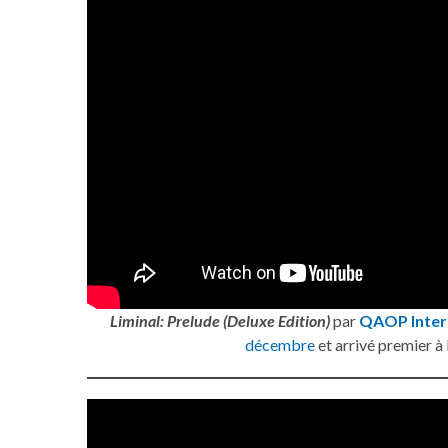
Liminal: Prelude (Deluxe Edition)
par
QAOP Inter
décembre
et arrivé premier à 