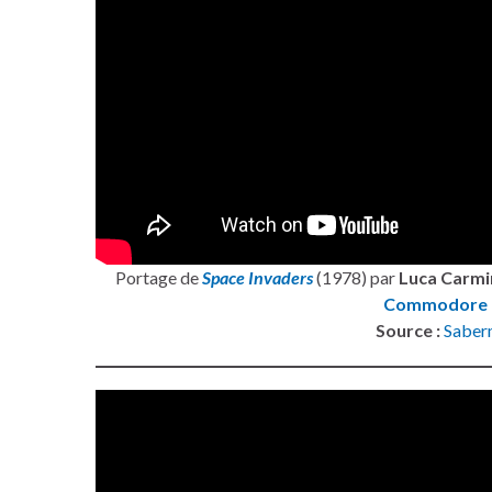
Portage de
Space Invaders
(1978) par
Luca Carmi
Commodore 
Source :
Saber