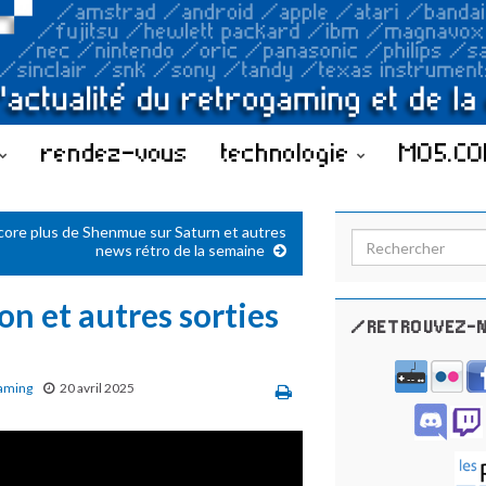
rendez-vous
technologie
MO5.C
core plus de Shenmue sur Saturn et autres
Search for:
news rétro de la semaine
n et autres sorties
/RETROUVEZ-N
aming
20 avril 2025