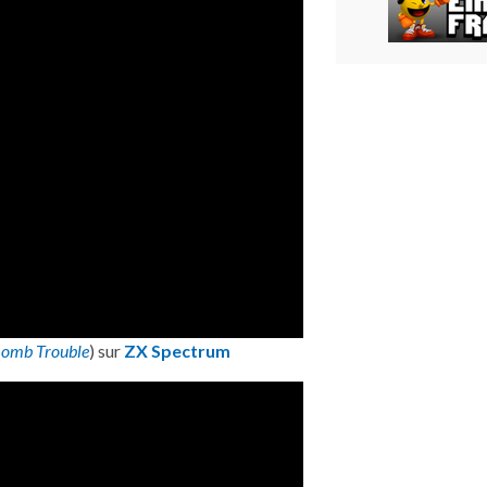
omb Trouble
) sur
ZX Spectrum