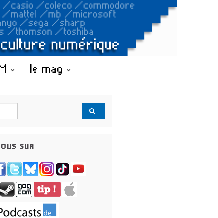
OM
le mag
OUS SUR