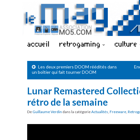
accueil
retrogaming
culture
Les deux premiers DOOM réédités dans
En
un boîtier qui fait tourner DOOM
Lunar Remastered Collectio
rétro de la semaine
De
Guillaume Verdin
dans la catégorie
Actualités
,
Freeware
,
Retrog