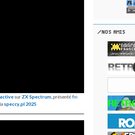
/NOS AMIS
active
sur
ZX Spectrum
, présenté
fin
la
speccy.pl 2025