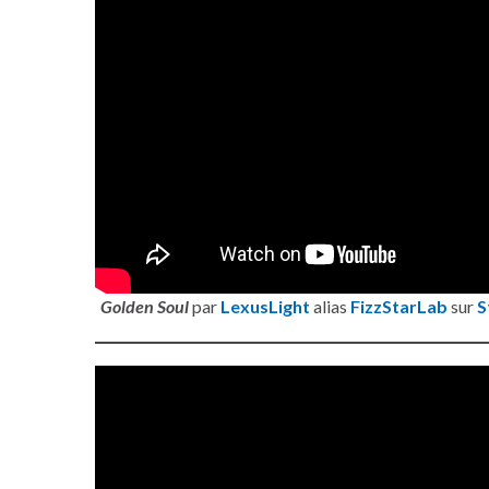
Golden Soul
par
LexusLight
alias
FizzStarLab
sur
S