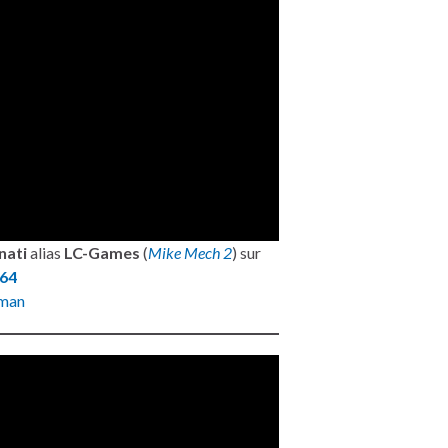
nati
alias
LC-Games
(
Mike Mech 2
) sur
64
man