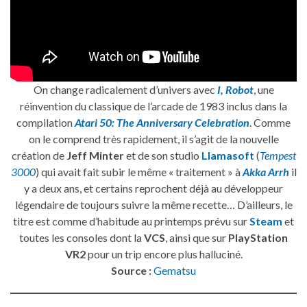
On change radicalement d’univers avec
I, Robot
, une
réinvention du classique de l’arcade de 1983 inclus dans la
compilation
Atari 50: The Anniversary Celebration
. Comme
on le comprend très rapidement, il s’agit de la nouvelle
création de
Jeff Minter
et de son studio
Llamasoft
(
Tempest
3000
) qui avait fait subir le même « traitement » à
Akka Arrh
il
y a deux ans, et certains reprochent déjà au développeur
légendaire de toujours suivre la même recette… D’ailleurs, le
titre est comme d’habitude au printemps prévu sur
Steam
et
toutes les consoles dont la
VCS
, ainsi que sur
PlayStation
VR2
pour un trip encore plus halluciné.
Source :
Gematsu