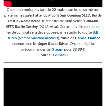
C’est deux mois plus tard, le
22 mai
, et sur les deux mêmes
plateformes qu’est attendu
Mobile Suit Gundam SEED: Battle
Destiny Remastered
, le
remaster
de
Kidō Senshi Gundam
SEED Battle Destiny
(2012,
Vita
). Cette nouvelle version du
jeu de combat sera développée par le studio tokyoïte
B.B.
Studio
(
Namco Museum Archives
), filiale de
Bandai Namco
connue pour les
Super Robot Taisen
. On peut déjà la
précommander sur
Steam
pour
39,99 €
.
Source :
Gematsu