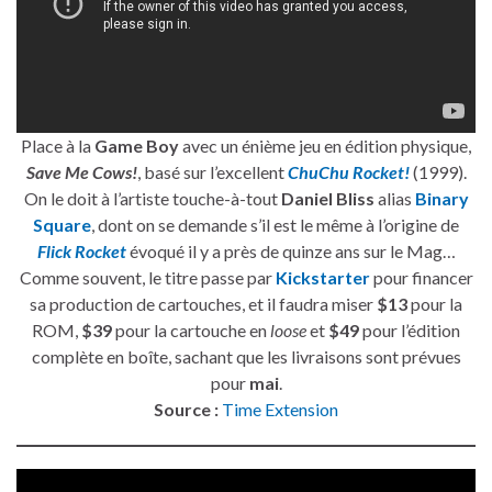
Place à la
Game Boy
avec un énième jeu en édition physique,
Save Me Cows!
, basé sur l’excellent
ChuChu Rocket!
(1999).
On le doit à l’artiste touche-à-tout
Daniel Bliss
alias
Binary
Square
, dont on se demande s’il est le même à l’origine de
Flick Rocket
évoqué il y a près de quinze ans sur le Mag…
Comme souvent, le titre passe par
Kickstarter
pour financer
sa production de cartouches, et il faudra miser
$13
pour la
ROM,
$39
pour la cartouche en
loose
et
$49
pour l’édition
complète en boîte, sachant que les livraisons sont prévues
pour
mai
.
Source :
Time Extension