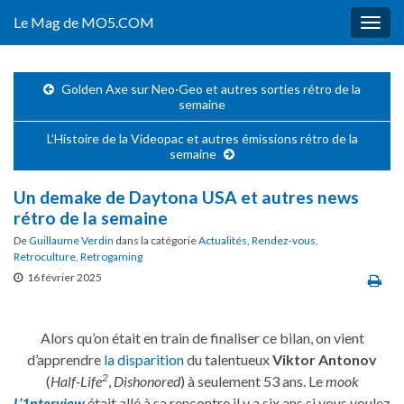
Le Mag de MO5.COM
Togg
navig
Golden Axe sur Neo·Geo et autres sorties rétro de la
semaine
L’Histoire de la Videopac et autres émissions rétro de la
semaine
Un demake de Daytona USA et autres news
rétro de la semaine
De
Guillaume Verdin
dans la catégorie
Actualités
,
Rendez-vous
,
Retroculture
,
Retrogaming
16 février 2025
Alors qu’on était en train de finaliser ce bilan, on vient
d’apprendre
la disparition
du talentueux
Viktor Antonov
2
(
Half-Life
,
Dishonored
) à seulement 53 ans. Le
mook
L’1nterview
était allé à sa rencontre il y a six ans si vous voulez