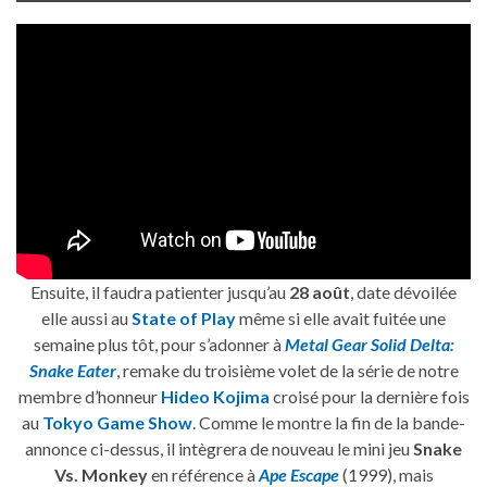
Ensuite, il faudra patienter jusqu’au
28 août
, date dévoilée
elle aussi au
State of Play
même si elle avait fuitée une
semaine plus tôt, pour s’adonner à
Metal Gear Solid Delta:
Snake Eater
, remake du troisième volet de la série de notre
membre d’honneur
Hideo Kojima
croisé pour la dernière fois
au
Tokyo Game Show
. Comme le montre la fin de la bande-
annonce ci-dessus, il intègrera de nouveau le mini jeu
Snake
Vs. Monkey
en référence à
Ape Escape
(1999), mais