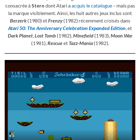
consacrée à
Stern
dont Atari a
acquis le catalogue
– mais pas
la marque visiblement. Ainsi, les huit autres jeux inclus sont
Berzerk
(1980) et
Frenzy
(1982) récemment croisés dans
Atari 50: The Anniversary Celebration Expanded Edition
, et
Dark Planet
,
Lost Tomb
(1982),
Minefield
(1983),
Moon War
(1981),
Rescue
et
Tazz-Mania
(1982).