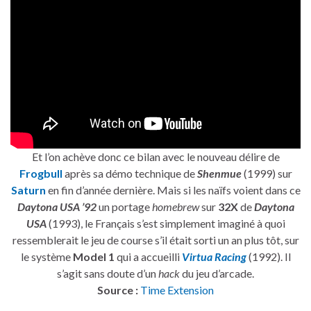
Et l’on achève donc ce bilan avec le nouveau délire de
Frogbull
après sa démo technique de
Shenmue
(1999) sur
Saturn
en fin d’année dernière. Mais si les naïfs voient dans ce
Daytona USA ’92
un portage
homebrew
sur
32X
de
Daytona
USA
(1993), le Français s’est simplement imaginé à quoi
ressemblerait le jeu de course s’il était sorti un an plus tôt, sur
le système
Model 1
qui a accueilli
Virtua Racing
(1992). Il
s’agit sans doute d’un
hack
du jeu d’arcade.
Source :
Time Extension