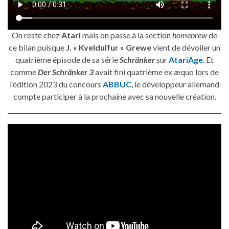
On reste chez
Atari
mais on passe à la section
homebrew
de
ce bilan puisque
J. « Kveldulfur » Grewe
vient de dévoiler un
quatrième épisode de sa série
Schränker
sur
AtariAge
. Et
comme
Der Schränker 3
avait fini quatrième ex æquo lors de
l’édition 2023 du concours
ABBUC
, le développeur allemand
compte participer à la prochaine avec sa nouvelle création.