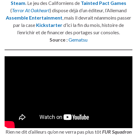
Steam
. Le jeu des Californiens de
Tainted Pact Games
(
Terror At Oakheart
) dispose déjà d’un éditeur, l’Allemand
Assemble Entertainment
, mais il devrait néanmoins passer
par la case
Kickstarter
d’ici la fin du mois, histoire de
l’enrichir et de financer des portages sur consoles.
Source :
Gematsu
Rien ne dit d’ailleurs qu’on ne verra pas plus tôt
FUR Squadron