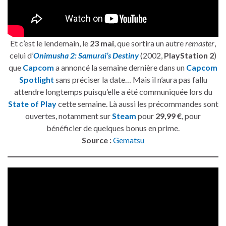
Et c’est le lendemain, le
23 mai
, que sortira un autre
remaster
,
celui d’
Onimusha 2: Samurai’s Destiny
(2002,
PlayStation 2
)
que
Capcom
a annoncé la semaine dernière dans un
Capcom
Spotlight
sans préciser la date… Mais il n’aura pas fallu
attendre longtemps puisqu’elle a été communiquée lors du
State of Play
cette semaine. Là aussi les précommandes sont
ouvertes, notamment sur
Steam
pour
29,99 €
, pour
bénéficier de quelques bonus en prime.
Source :
Gematsu