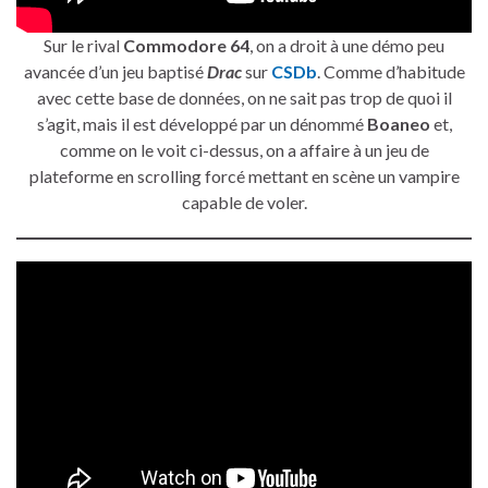
Sur le rival
Commodore 64
, on a droit à une démo peu
avancée d’un jeu baptisé
Drac
sur
CSDb
. Comme d’habitude
avec cette base de données, on ne sait pas trop de quoi il
s’agit, mais il est développé par un dénommé
Boaneo
et,
comme on le voit ci-dessus, on a affaire à un jeu de
plateforme en scrolling forcé mettant en scène un vampire
capable de voler.