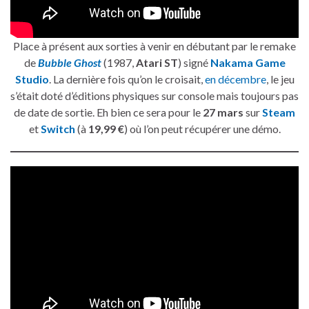
Place à présent aux sorties à venir en débutant par le remake
de
Bubble Ghost
(1987,
Atari ST
) signé
Nakama Game
Studio
. La dernière fois qu’on le croisait,
en décembre
, le jeu
s’était doté d’éditions physiques sur console mais toujours pas
de date de sortie. Eh bien ce sera pour le
27 mars
sur
Steam
et
Switch
(à
19,99 €
) où l’on peut récupérer une démo.