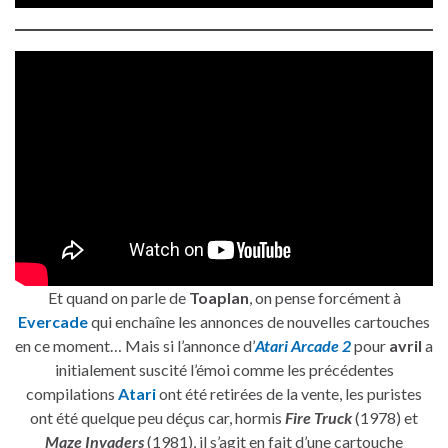
Et quand on parle de
Toaplan
, on pense forcément à
Evercade
qui enchaîne les annonces de nouvelles cartouches
en ce moment… Mais si l’annonce d’
Atari Arcade 2
pour
avril
a
initialement suscité l’émoi comme les précédentes
compilations
Atari
ont été retirées de la vente, les puristes
ont été quelque peu déçus car, hormis
Fire Truck
(1978) et
Maze Invaders
(1981), il s’agit en fait d’une cartouche