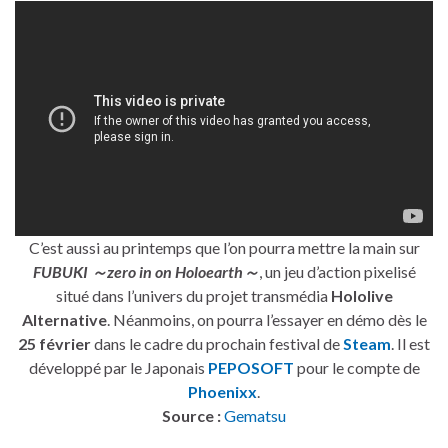
C’est aussi au printemps que l’on pourra mettre la main sur
FUBUKI ～zero in on Holoearth～
, un jeu d’action pixelisé
situé dans l’univers du projet transmédia
Hololive
Alternative
. Néanmoins, on pourra l’essayer en démo dès le
25 février
dans le cadre du prochain festival de
Steam
. Il est
développé par le Japonais
PEPOSOFT
pour le compte de
Phoenixx
.
Source :
Gematsu