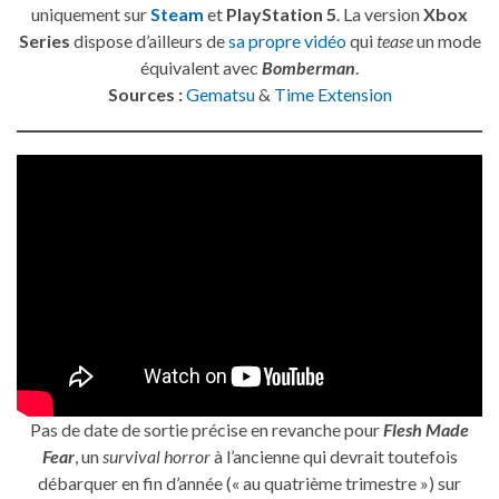
uniquement sur
Steam
et
PlayStation 5
. La version
Xbox
Series
dispose d’ailleurs de
sa propre vidéo
qui
tease
un mode
équivalent avec
Bomberman
.
Sources :
Gematsu
&
Time Extension
Pas de date de sortie précise en revanche pour
Flesh Made
Fear
, un
survival horror
à l’ancienne qui devrait toutefois
débarquer en fin d’année (« au quatrième trimestre ») sur