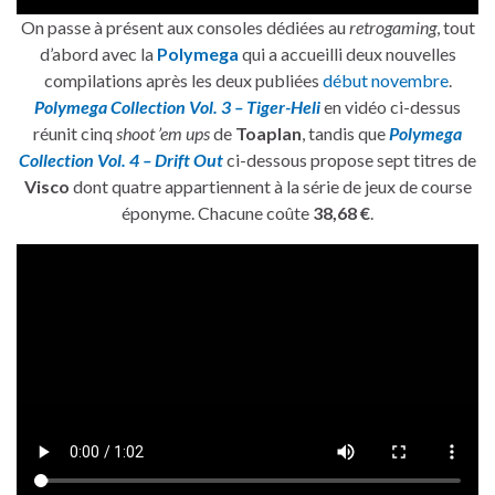
On passe à présent aux consoles dédiées au
retrogaming
, tout
d’abord avec la
Polymega
qui a accueilli deux nouvelles
compilations après les deux publiées
début novembre
.
Polymega Collection Vol. 3 – Tiger-Heli
en vidéo ci-dessus
réunit cinq
shoot ’em ups
de
Toaplan
, tandis que
Polymega
Collection Vol. 4 – Drift Out
ci-dessous propose sept titres de
Visco
dont quatre appartiennent à la série de jeux de course
éponyme. Chacune coûte
38,68 €
.