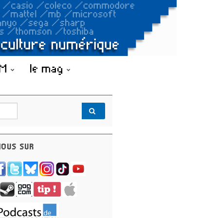
OM
le mag
OUS SUR