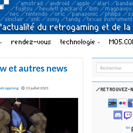
rendez-vous
technologie
MO5.C
w et autres news
Search for:
etrogaming
23 juillet 2023
/RETROUVEZ-N