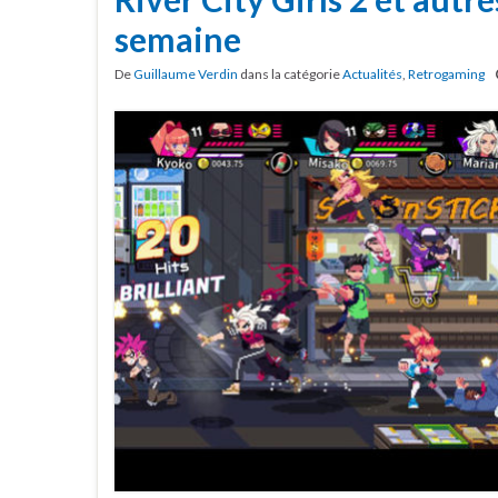
semaine
De
Guillaume Verdin
dans la catégorie
Actualités
,
Retrogaming