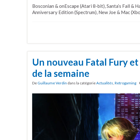
Bosconian & onEscape (Atari 8-bit), Santa’s Fall & H
Anniversary Edition (Spectrum), New Joe & Mac (Xbox)
Un nouveau Fatal Fury et
de la semaine
De
Guillaume Verdin
dans la catégorie
Actualités
,
Retrogaming