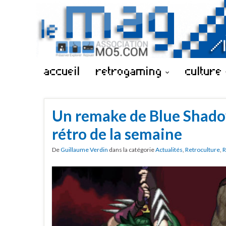
accueil
retrogaming
culture
Un remake de Blue Shado
rétro de la semaine
De
Guillaume Verdin
dans la catégorie
Actualités
,
Retroculture
,
R