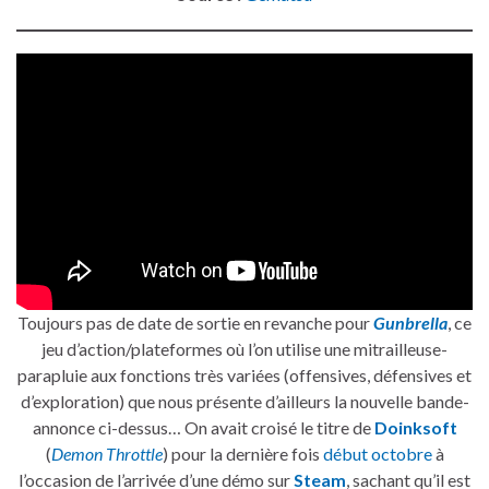
Toujours pas de date de sortie en revanche pour
Gunbrella
, ce
jeu d’action/plateformes où l’on utilise une mitrailleuse-
parapluie aux fonctions très variées (offensives, défensives et
d’exploration) que nous présente d’ailleurs la nouvelle bande-
annonce ci-dessus… On avait croisé le titre de
Doinksoft
(
Demon Throttle
) pour la dernière fois
début octobre
à
l’occasion de l’arrivée d’une démo sur
Steam
, sachant qu’il est