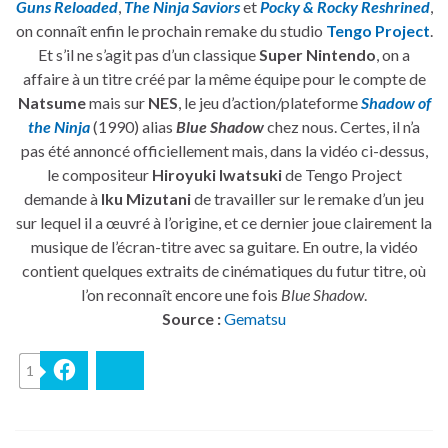
Guns Reloaded
,
The Ninja Saviors
et
Pocky & Rocky Reshrined
,
on connaît enfin le prochain remake du studio
Tengo Project
.
Et s’il ne s’agit pas d’un classique
Super Nintendo
, on a
affaire à un titre créé par la même équipe pour le compte de
Natsume
mais sur
NES
, le jeu d’action/plateforme
Shadow of
the Ninja
(1990) alias
Blue Shadow
chez nous. Certes, il n’a
pas été annoncé officiellement mais, dans la vidéo ci-dessus,
le compositeur
Hiroyuki Iwatsuki
de Tengo Project
demande à
Iku Mizutani
de travailler sur le remake d’un jeu
sur lequel il a œuvré à l’origine, et ce dernier joue clairement la
musique de l’écran-titre avec sa guitare. En outre, la vidéo
contient quelques extraits de cinématiques du futur titre, où
l’on reconnaît encore une fois
Blue Shadow
.
Source :
Gematsu
1
Facebook
Bluesky