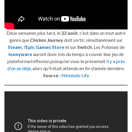
Deux semaines plus tard, le
22 août
, c’est dans un tout autre
genre que
Chicken Journey
doit sortir, simultanément sur
Steam
, l’
Epic Games Store
et sur
Switch
. Les Polonais de
loonyware
auront donc mis du temps à couver leur jeu de
plateforme/réflexion puisqu’on vous le présentait
il y a près
d’un an déjà
, alors qu’il était attendu en fin d’année dernière.
Source :
Nintendo Life