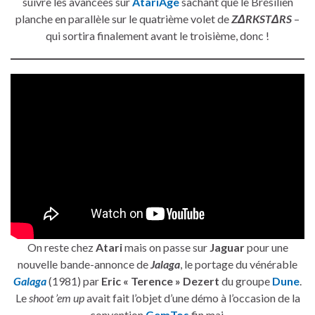
suivre les avancées sur
AtariAge
sachant que le Brésilien
planche en parallèle sur le quatrième volet de
ZΔRKSTΔRS
–
qui sortira finalement avant le troisième, donc !
On reste chez
Atari
mais on passe sur
Jaguar
pour une
nouvelle bande-annonce de
Jalaga
, le portage du vénérable
Galaga
(1981) par
Eric « Terence » Dezert
du groupe
Dune
.
Le
shoot ’em up
avait fait l’objet d’une démo à l’occasion de la
convention
GemTos
fin mai.