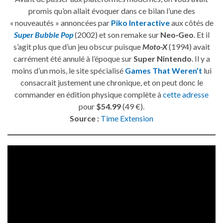
promis qu’on allait évoquer dans ce bilan l’une des
« nouveautés » annoncées par
Piko Interactive
aux côtés de
Super Bubble Pop
(2002) et son remake sur
Neo·Geo
. Et il
s’agit plus que d’un jeu obscur puisque
Moto-X
(1994) avait
carrément été annulé à l’époque sur
Super Nintendo
. Il y a
moins d’un mois, le site spécialisé
Games That Weren’t
lui
consacrait justement une chronique, et on peut donc le
commander en édition physique complète à
cette adresse
pour
$54.99
(49 €).
Source :
Time Extension