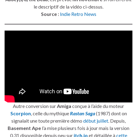
le descriptif de la vidéo ci-dessus.
Source :
Indie Retro News
Autre conversion sur
Amiga
conçue à l’aide du moteur
Scorpion
, celle du mythique
Rastan Saga
(1987) dont on
signalait une toute première démo
début juillet
. Depuis,
Basement Ape
l’a mise plusieurs fois à jour mais la version
0.31 disponible depuis peu sur
itch.io
et détaillée à
cette