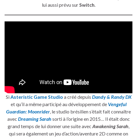
lui aussi prévu sur
Switch
.
Si
Asteristic Game Studio
a créé depuis
Dandy & Randy DX
et qu’il a même participé au développement de
Vengeful
Guardian: Moonrider
, le studio brésilien s’était fait connaître
avec
Dreaming Sarah
sorti à l’origine en 2015… Il était donc
grand temps de lui donner une suite avec
Awakening Sarah
,
qui sera également un jeu d’action/aventure 2D comme on