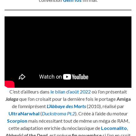
C’est d’ailleurs dans
le bilan d’août 2022
où l’on présentait
Jalaga
que l’on croisait pour la dernière fois le portage
Amiga
de l’omniprésent
L’Abbaye des Morts
(2010), réalisé par
UltraNarwhal
(
Duckstroma Pt.2
). Créée à l’aide du moteur
Scorpion
mais nécessitant tout de même un méga de RAM,
cette adaptation enrichie du néoclassique de
Locomalito
,
Abbey(s) of the Dead
, est prévue
fin novembre
si l’on en croit