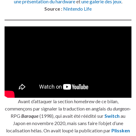
une présentation du hardware
et
une galerie des jeux
.
Source :
Nintendo Life
Avant d’attaquer la section
homebrew
de ce bilan,
commençons par signaler la traduction en anglais du
dungeon
-
RPG
Baroque
(1998), qui avait été réédité sur
Switch
au
Japon en novembre 2020, mais sans faire l’objet d’une
localisation hélas. On avait loupé la publication par
Plissken