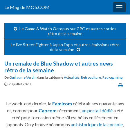
Le Mag de MO5.COM
Togg
navig
Le Game & Watch Octopus sur CPC et autres sorties
rétro de la semaine
Le live Street Fighter à Japan Expo et autres émissions rétro
de la semaine
Un remake de Blue Shadow et autres news
rétro de la semaine
De
Guillaume Verdin
dans la catégorie
Actualités
,
Retroculture
,
Retrogaming
23 juillet 2023
Le week-end dernier, la
Famicom
célébrait ses quarante ans
et, comme pour
Capcom
récemment,
un portail dédié
a été
créé pour l’occasion même s’il est hélas entièrement en
japonais. On y trouve néanmoins
un historique de la console
,