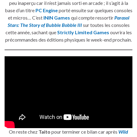
peu inaperçu car il n’est jamais sorti en arcade ; il s’agit à la
base d’un titre
PC Engine
porté ensuite sur quelques consoles
et micros… C’est
ININ Games
qui compte ressortir
Parasol
Stars: The Story of Bubble Bobble III
sur toutes les consoles
cette année, sachant que
Strictly Limited Games
ouvrira les
précommandes des éditions physiques le week-end prochain.
On reste chez
Taito
pour terminer ce bilan car après
Wild