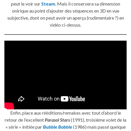
peut le voir sur
Steam
. Mais il conservera sa dimension
onirique au point d’ajouter des séquences en 3D en vue
subjective, dont on peut avoir un aperçu (rudimentaire ?) en
vidéo ci-dessus.
Enfin, place aux rééditions/remakes avec tout d’abord le
retour de l’excellent
Parasol Stars
(1991), troisième volet de la
« série » initiée par
Bubble Bobble
(1986) mais passé quelque