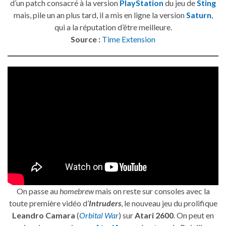
d’un patch consacré à la version
PlayStation
du jeu de
Sting
mais, pile un an plus tard, il a mis en ligne la version
Saturn
,
qui a la réputation d’être meilleure.
Source :
Time Extension
On passe au
homebrew
mais on reste sur consoles avec la
toute première vidéo d’
Intruders
, le nouveau jeu du prolifique
Leandro Camara
(
Orbital War
) sur
Atari 2600
. On peut en