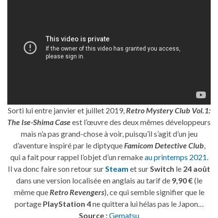
Sorti lui entre janvier et juillet 2019,
Retro Mystery Club Vol.1:
The Ise-Shima Case
est l’œuvre des deux mêmes développeurs
mais n’a pas grand-chose à voir, puisqu’il s’agit d’un jeu
d’aventure inspiré par le diptyque
Famicom Detective Club
,
qui a fait pour rappel l’objet d’un remake
au printemps 2021
.
Il va donc faire son retour sur
Steam
et sur
Switch
le
24 août
dans une version localisée en anglais au tarif de
9,90 €
(le
même que
Retro Revengers
), ce qui semble signifier que le
portage
PlayStation 4
ne quittera lui hélas pas le Japon…
Source :
Gematsu