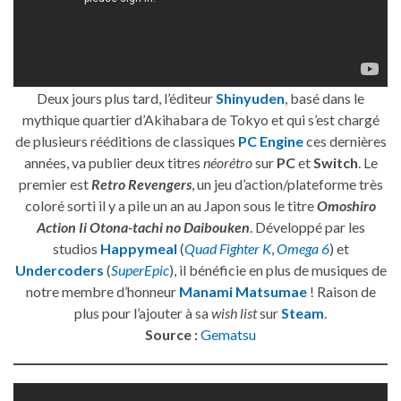
Deux jours plus tard, l’éditeur
Shinyuden
, basé dans le
mythique quartier d’Akihabara de Tokyo et qui s’est chargé
de plusieurs rééditions de classiques
PC Engine
ces dernières
années, va publier deux titres
néorétro
sur
PC
et
Switch
. Le
premier est
Retro Revengers
, un jeu d’action/plateforme très
coloré sorti il y a pile un an au Japon sous le titre
Omoshiro
Action Ii Otona-tachi no Daibouken
. Développé par les
studios
Happymeal
(
Quad Fighter K
,
Omega 6
) et
Undercoders
(
SuperEpic
), il bénéficie en plus de musiques de
notre membre d’honneur
Manami Matsumae
! Raison de
plus pour l’ajouter à sa
wish list
sur
Steam
.
Source :
Gematsu