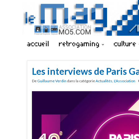
accueil
retrogaming
culture
Les interviews de Paris
De
Guillaume Verdin
dans la catégorie
Actualités
,
L'Association