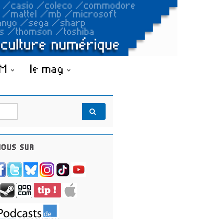
OM
le mag
OUS SUR