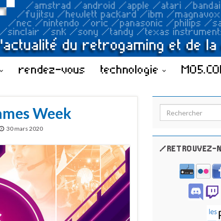
rendez-vous
technologie
MO5.C
 Games Week
Search for:
30 mars 2020
/RETROUVEZ-N