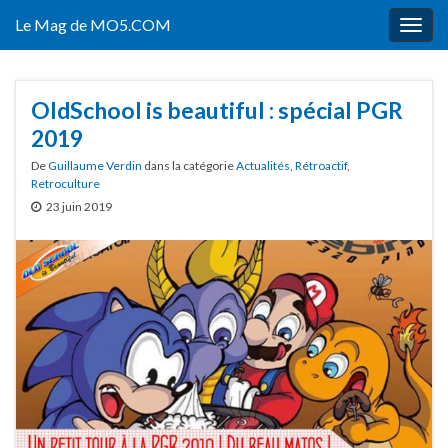
Le Mag de MO5.COM
Togg
navig
OldSchool is beautiful : spécial PGR
2019
De
Guillaume Verdin
dans la catégorie
Actualités
,
Rétroactif
,
Retroculture
23 juin 2019