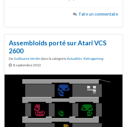
Faire un commentaire
Assembloids porté sur Atari VCS
2600
De
Guillaume Verdin
dans la catégorie
Actualités
,
Retrogaming
8 septembre 2013