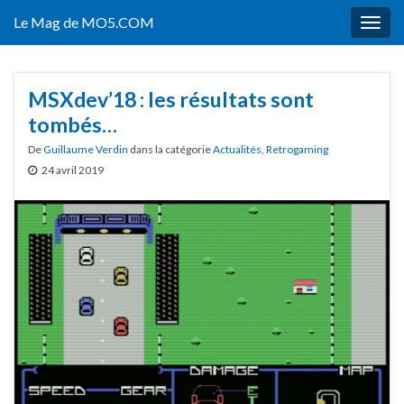
Le Mag de MO5.COM
Togg
navig
MSXdev’18 : les résultats sont
tombés…
De
Guillaume Verdin
dans la catégorie
Actualités
,
Retrogaming
24 avril 2019