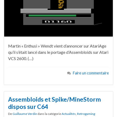
Martin « Enthusi » Wendt vient d’annoncer sur AtariAge
qu’il s’était lancé dans le portage d’Assembloids sur Atari
VCS 2600. (…)
Faire un commentaire
Assembloids et Spike/MineStorm
dispos sur C64
De
Guillaume Verdin
dans la catégorie
Actualités
,
Retrogaming