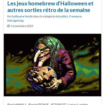
Les jeux homebrew d’Halloween et
autres sorties rétro de la semaine
De
Guillaume Verdin
dans la catégorie
Actualités
,
Freeware
,
Retrogaming
5 novembre 2023
BorielWALL, BorielZONE, JETSBOT, Lunar Lander,