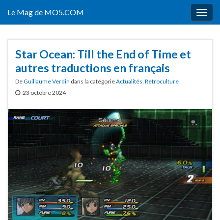
Le Mag de MO5.COM
Togg
navig
Star Ocean: Till the End of Time et
autres traductions en français
De
Guillaume Verdin
dans la catégorie
Actualités
,
Retroculture
23 octobre 2024