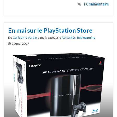
1 Commentaire
En mai sur le PlayStation Store
De
Guillaume Verdin
dans la catégorie
Actualités
,
Retrogaming
30 mai 2017