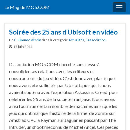
Le Mag de MO5.COM
Togg
navig
Soirée des 25 ans d’Ubisoft en vidéo
De
Guillaume Verdin
dans la catégorie
Actualités
,
L'Association
17 juin 2011
L’association MO5.COM cherche sans cesse à
consolider ses relations avec les éditeurs et
constructeurs du jeu vidéo. C’est donc avec plaisir que
nous avons été sollicités par Ubisoft, puisqu’ils nous
avaient soutenu avec l’exposition Assassin’s Creed, pour
célébrer les 25 ans de la société française. Nous avons
ainsi fourni un certain nombre de machines ainsi que les
jeux qui ont marqué l’histoire de la firme, de Zombi sur
Amstrad CPC à Rayman sur Jaguar en passant par The
Intruder, un shoot méconnu de Michel Ancel. Ces pièces