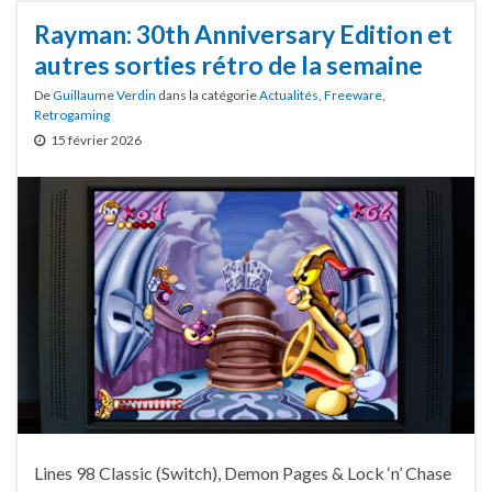
Rayman: 30th Anniversary Edition et
autres sorties rétro de la semaine
De
Guillaume Verdin
dans la catégorie
Actualités
,
Freeware
,
Retrogaming
15 février 2026
Lines 98 Classic (Switch), Demon Pages & Lock ‘n’ Chase