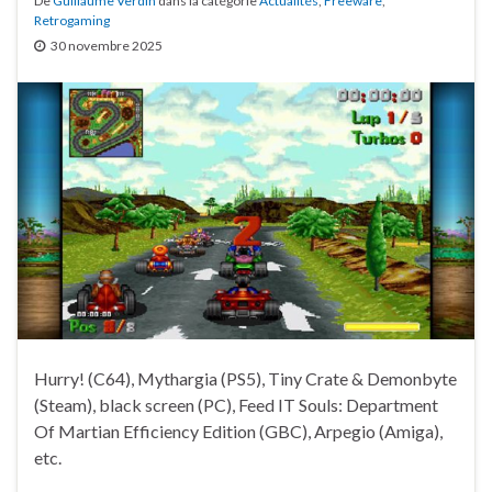
De
Guillaume Verdin
dans la catégorie
Actualités
,
Freeware
,
Retrogaming
30 novembre 2025
Hurry! (C64), Mythargia (PS5), Tiny Crate & Demonbyte
(Steam), black screen (PC), Feed IT Souls: Department
Of Martian Efficiency Edition (GBC), Arpegio (Amiga),
etc.