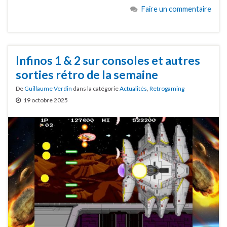
Faire un commentaire
Infinos 1 & 2 sur consoles et autres
sorties rétro de la semaine
De
Guillaume Verdin
dans la catégorie
Actualités
,
Retrogaming
19 octobre 2025