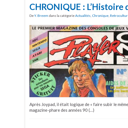
CHRONIQUE : L’Histoire 
De
Y. Breem
dans la catégorie
Actualités
,
Chronique
,
Retrocultu
Après Joypad, il était logique de « faire subir le mêm
magazine-phare des années 90 (…)