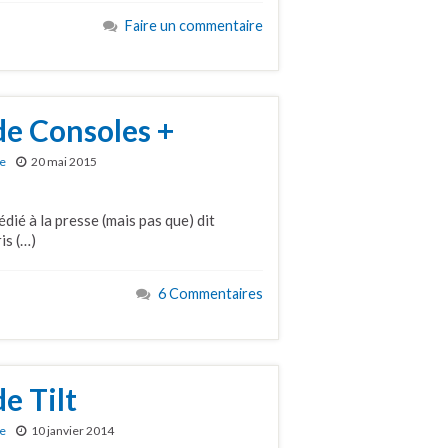
Faire un commentaire
de Consoles +
re
20 mai 2015
dié à la presse (mais pas que) dit
is (…)
6 Commentaires
e Tilt
re
10 janvier 2014