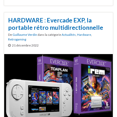
HARDWARE : Evercade EXP, la
portable rétro multidirectionnelle
De
Guillaume Verdin
dans la catégorie
Actualités
,
Hardware
,
Retrogaming
21 décembre 2022