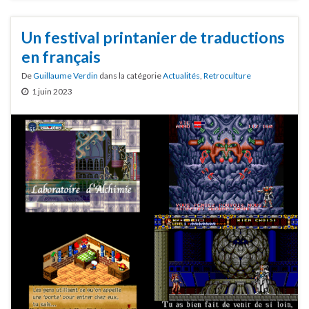
Un festival printanier de traductions
en français
De
Guillaume Verdin
dans la catégorie
Actualités
,
Retroculture
1 juin 2023