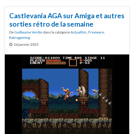
Castlevania AGA sur Amiga et autres
sorties rétro de la semaine
De
Guillaume Verdin
dans la catégorie
Actualités
,
Freeware
,
Retrogaming
26 janvier 2025