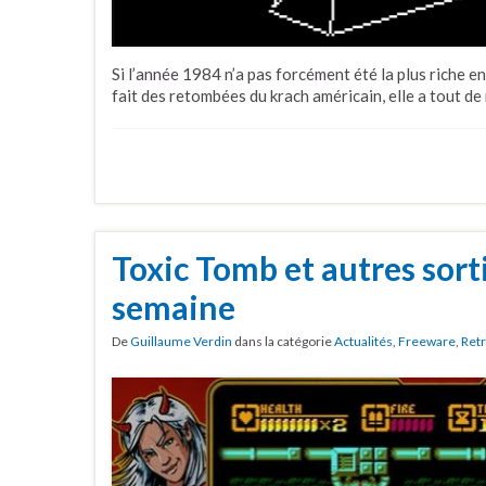
Si l’année 1984 n’a pas forcément été la plus riche 
fait des retombées du krach américain, elle a tout de
Toxic Tomb et autres sorti
semaine
De
Guillaume Verdin
dans la catégorie
Actualités
,
Freeware
,
Ret