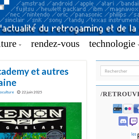
lture
rendez-vous
technologie
cademy et autres
Search for:
aine
oculture
22 juin 2025
/RETROUV