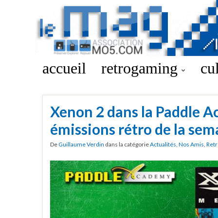
accueil
retrogaming
cu
Xenon 2 dans la Paddle A
émissions rétro de la sem
De
Guillaume Verdin
dans la catégorie
Actualités
,
Nos Amis
,
Retr