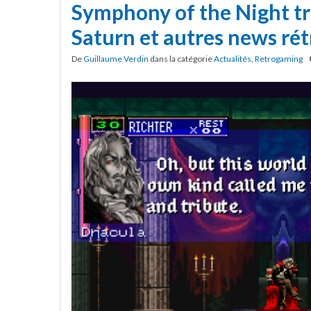
Symphony of the Night tr
Saturn et autres news rét
De
Guillaume Verdin
dans la catégorie
Actualités
,
Retrogaming