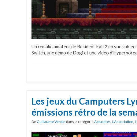
Un remake amateur de Resident Evil 2 en vue subjec
Switch, une démo de Dogi et une vidéo d’Hyperborea
Les jeux du Camputers Ly
émissions rétro de la sem
De
Guillaume Verdin
dans la catégorie
Actualités
,
L'Association
,
N