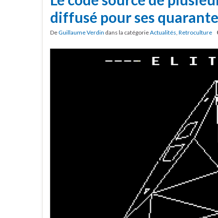
diffusé pour ses quarante
De
Guillaume Verdin
dans la catégorie
Actualités
,
Retroculture