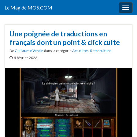
Le Mag de MO5.COM
Togg
navig
Une poignée de traductions en
français dont un point & click culte
De
Guillaume Verdin
dans la catégorie
Actualités
,
Retroculture
5 février 2026