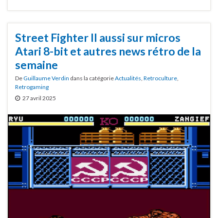
Street Fighter II aussi sur micros
Atari 8-bit et autres news rétro de la
semaine
De
Guillaume Verdin
dans la catégorie
Actualités
,
Retroculture
,
Retrogaming
27 avril 2025