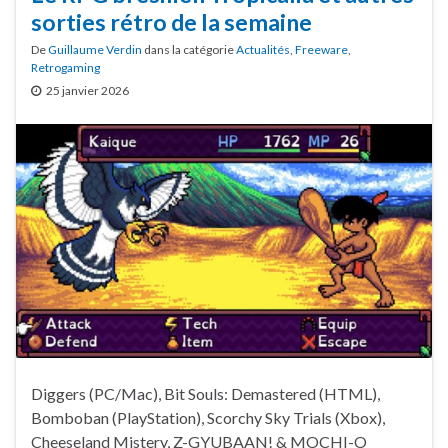
sorties rétro de la semaine
De
Guillaume Verdin
dans la catégorie
Actualités
,
Freeware
,
Retrogaming
25 janvier 2026
Diggers (PC/Mac), Bit Souls: Demastered (HTML),
Bomboban (PlayStation), Scorchy Sky Trials (Xbox),
Cheeseland Mistery, Z-GYUBAAN! & MOCHI-O