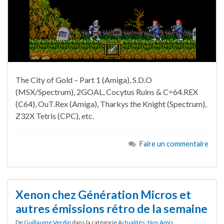
The City of Gold – Part 1 (Amiga), S.D.O
(MSX/Spectrum), 2GOAL, Cocytus Ruins & C=64.REX
(C64), OuT.Rex (Amiga), Tharkys the Knight (Spectrum),
Z32X Tetris (CPC), etc.
Faire un commentaire
Xenon chez Génération Micros et
autres émissions rétro de la semaine
De
Guillaume Verdin
dans la catégorie
Actualités
,
Nos Amis
,