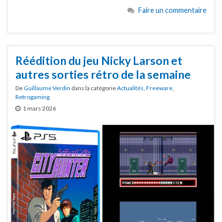
Faire un commentaire
Réédition du jeu Nicky Larson et
autres sorties rétro de la semaine
De
Guillaume Verdin
dans la catégorie
Actualités
,
Freeware
,
Retrogaming
1 mars 2026