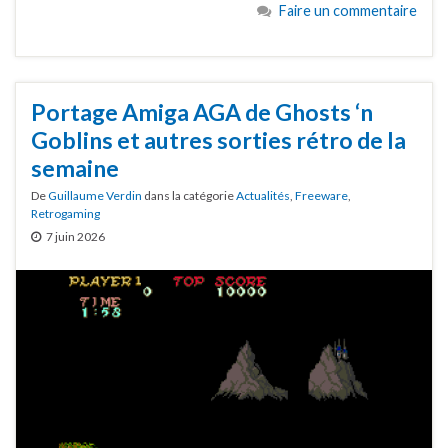
Faire un commentaire
Portage Amiga AGA de Ghosts ‘n
Goblins et autres sorties rétro de la
semaine
De
Guillaume Verdin
dans la catégorie
Actualités
,
Freeware
,
Retrogaming
7 juin 2026