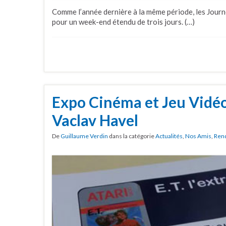
Comme l’année dernière à la même période, les Jour
pour un week-end étendu de trois jours. (…)
Expo Cinéma et Jeu Vidéo
Vaclav Havel
De
Guillaume Verdin
dans la catégorie
Actualités
,
Nos Amis
,
Ren