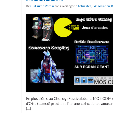
De
Guillaume Verdin
dans la catégorie
Actualités
,
L'Association
,
R
En plus d’être au Chorogi Festival, donc, MO5.COM 
d’Oise) samedi prochain. Par une coïncidence amusant
(…)