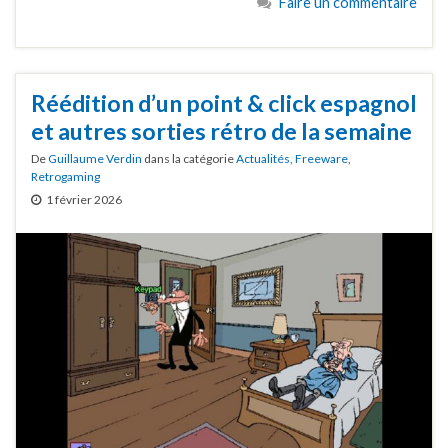
Faire un commentaire
Réédition d’un point & click espagnol
et autres sorties rétro de la semaine
De
Guillaume Verdin
dans la catégorie
Actualités
,
Freeware
,
Retrogaming
1 février 2026