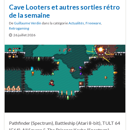
Cave Looters et autres sorties rétro
de la semaine
De
Guillaume Verdin
dans la catégorie
Actualités
,
Freeware
,
Retrogaming
26 juillet 2026
Pathfinder (Spectrum), Battleship (Atari 8-bit), TULT 64
(C64), All Square & The Prisoner Kosho (Spectrum),