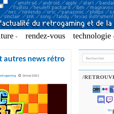
lture
rendez-vous
technologie
 autres news rétro
Search for:
etrogaming
16 mai 2021
/RETROUV