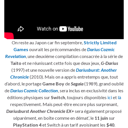
On reste au Japon car fin septembre,
Strictly Limited
Games
ouvrait les précommandes de
Darius Cozmic
Revelation
, une deuxième compilation consacrée à la série de
Taito
et ne réunissant cette fois que deux jeux,
G-Darius
(1997) et une nouvelle version de
Dariusburst: Another
Chronicle
(2010). Mais on a appris entretemps que, tout
d’abord, le portage
Game Boy
de
Sagaia
(1989), grand oublié
de
Darius Cozmic Collection
, sera inclus en exclusivité dans les
éditions physiques sur
Switch
, toujours disponibles
ici
et
là
respectivement. Mais peut-être encore plus surprenant,
Dariusburst Another Chronicle EX+
sera également proposé
séparément, en boîte comme en démat’, le
11 juin
sur
PlayStation 4
et Switch à un tarif avoisinant les
$40
.