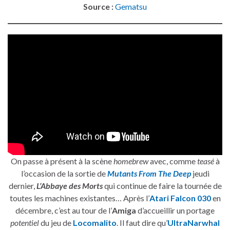
Source :
Gematsu
On passe à présent à la scène
homebrew
avec, comme
teasé
à
l’occasion de la sortie de
Mutants From The Deep
jeudi
dernier,
L’Abbaye des Morts
qui continue de faire la tournée de
toutes les machines existantes… Après l’
Atari Falcon 030
en
décembre, c’est au tour de l’
Amiga
d’accueillir un portage
potentiel
du jeu de
Locomalito
. Il faut dire qu’
UltraNarwhal