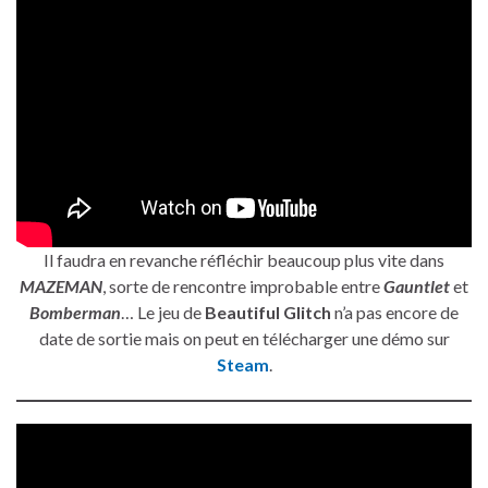
Il faudra en revanche réfléchir beaucoup plus vite dans
MAZEMAN
, sorte de rencontre improbable entre
Gauntlet
et
Bomberman
… Le jeu de
Beautiful Glitch
n’a pas encore de
date de sortie mais on peut en télécharger une démo sur
Steam
.