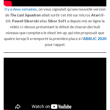
Il y a deux semaines
, on vous signalait qu’une nouvelle version
de
The
Last Squadron
allait sortir cet été sur micros
Atari
8-
bit.
Paweł Sikorski
alias
Sikor Soft
a depuis mis en ligne la
vidéo ci-dessus présentant le début de chacun des huit
niveaux que comptera le
shoot ’em up
, qui n’en proposait que
quatre lorsqu’il a remporté la première place à l’
ABBUC 2020
pour rappel.