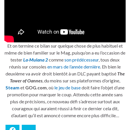
Et on termine ce bilan sur quelque chose de plus habituel et
même de bien familier sur le Mag, puisqu’on a eu l’occasion de
tester
La-Mulana 2
comme
son prédécesseur
, tous deux
réunis sur consoles
en mars de l’année dernière
. Eh bien le
deuxième va avoir droit bientôt à un DLC payant baptisé
The
Tower of Oannes
, du moins sur ses plateformes d’origine,
Steam
et
GOG.com
, où
le jeu de base
doit faire l’objet d’une
promotion pour marquer le coup. Attendu cette année sans
plus de précisions, ce nouveau défi s’adresse surtout aux
courageux qui auraient réussi à finir ce dernier cela dit,
d’autant qu’il est annoncé comme encore plus difficile…