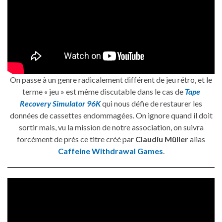
On passe à un genre radicalement différent de jeu rétro, et le
terme « jeu » est même discutable dans le cas de
Tape
Recovery Simulator 96K
qui nous défie de restaurer les
données de cassettes endommagées. On ignore quand il doit
sortir mais, vu la mission de notre association, on suivra
forcément de près ce titre créé par
Claudiu Müller
alias
Caffeine Withdrawal Games
.