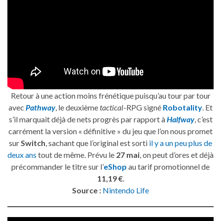
Retour à une action moins frénétique puisqu’au tour par tour
avec
Pathway
, le deuxième
tactical
-RPG signé
Robotality
. Et
s’il marquait déjà de nets progrès par rapport à
Halfway
, c’est
carrément la version « définitive » du jeu que l’on nous promet
sur
Switch
, sachant que l’original est sorti
il y a un peu plus de
deux ans
tout de même. Prévu le
27 mai
, on peut d’ores et déjà
précommander le titre sur l’
eShop
au tarif promotionnel de
11,19 €
.
Source :
Nintendo Life