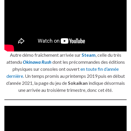
Autre démo fraîchement arrivée sur
Steam
, celle du très
attendu
Okinawa Rush
dont les précommandes des éditions
physiques sur consoles ont ouvert
en toute fin d’année
dernière
. Un temps promis au printemps 2019 puis en début
d’année 2021, la page du jeu de
Sokaikan
indique désormais
une arrivée au troisième trimestre, donc cet été.