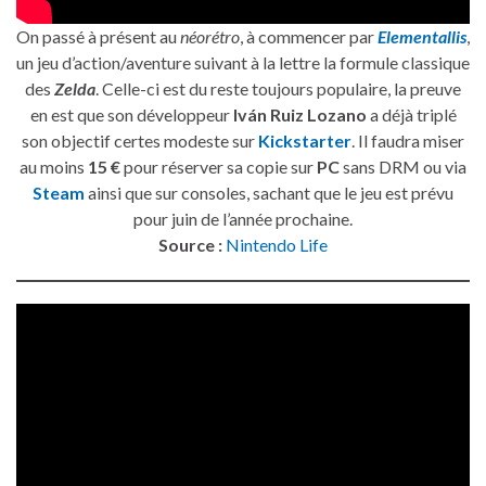
On passé à présent au
néorétro
, à commencer par
Elementallis
,
un jeu d’action/aventure suivant à la lettre la formule classique
des
Zelda
. Celle-ci est du reste toujours populaire, la preuve
en est que son développeur
Iván Ruiz Lozano
a déjà triplé
son objectif certes modeste sur
Kickstarter
. Il faudra miser
au moins
15 €
pour réserver sa copie sur
PC
sans DRM ou via
Steam
ainsi que sur consoles, sachant que le jeu est prévu
pour juin de l’année prochaine.
Source :
Nintendo Life