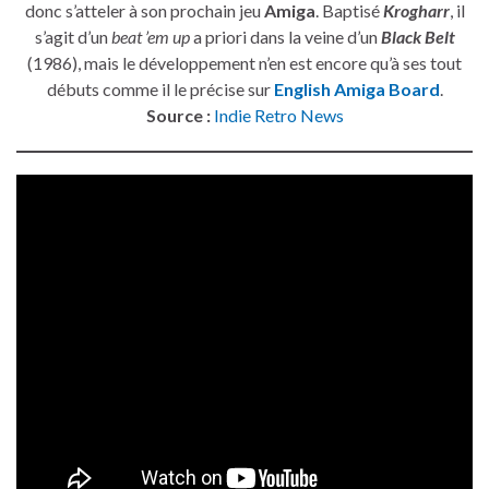
donc s’atteler à son prochain jeu
Amiga
. Baptisé
Krogharr
, il
s’agit d’un
beat ’em up
a priori dans la veine d’un
Black Belt
(1986), mais le développement n’en est encore qu’à ses tout
débuts comme il le précise sur
English Amiga Board
.
Source :
Indie Retro News