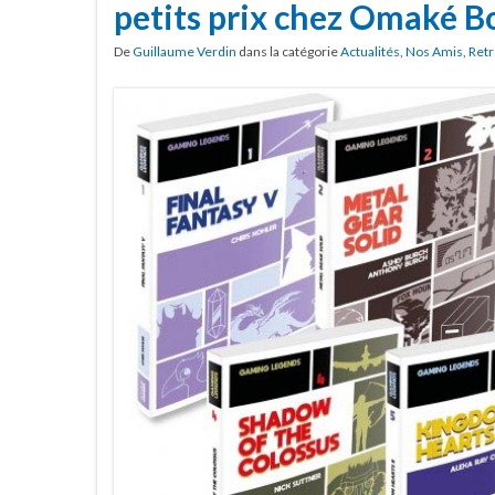
petits prix chez Omaké B
De
Guillaume Verdin
dans la catégorie
Actualités
,
Nos Amis
,
Retr