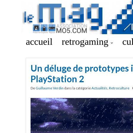
accueil
retrogaming
cu
Un déluge de prototypes i
PlayStation 2
De
Guillaume Verdin
dans la catégorie
Actualités
,
Retroculture