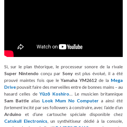
Si, sur le plan théorique, le processeur sonore de la rivale
Super Nintendo
conçu par
Sony
est plus évolué, il a été
prouvé maintes fois que le
Yamaha YM2612
de la
Mega
Drive
pouvait faire des merveilles entre de bonnes mains – au
hasard celles de
Y
ū
z
ō
Koshiro
… Le musicien britannique
Sam Battle
alias
Look Mum No Computer
a ainsi été
fortement
incité par ses followers à construire, avec l’aide d’un
Arduino
et d’une cartouche spéciale disponible chez
Catskull Electronics
, un synthétiseur dédié à la console,