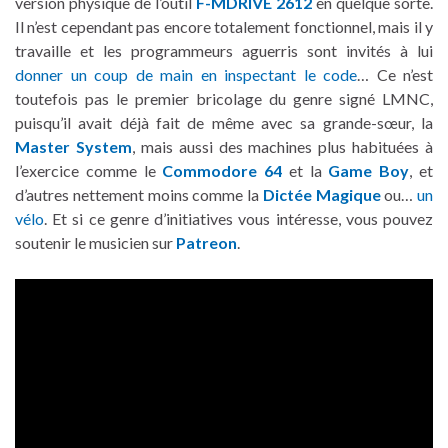
version physique de l’outil
F-MDRIVE 2612
en quelque sorte.
Il n’est cependant pas encore totalement fonctionnel, mais il y
travaille et les programmeurs aguerris sont invités à lui
donner un coup de main en inspectant le code
… Ce n’est
toutefois pas le premier bricolage du genre signé LMNC,
puisqu’il avait déjà fait de même avec sa grande-sœur, la
Master System
, mais aussi des machines plus habituées à
l’exercice comme le
Commodore 64
et la
Game Boy
, et
d’autres nettement moins comme la
Dictée Magique
ou…
un
vélo
. Et si ce genre d’initiatives vous intéresse, vous pouvez
soutenir le musicien sur
Patreon
.